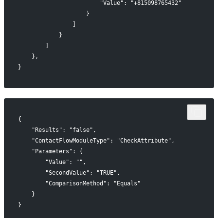
                        "Value": "+815098765432"
                    }
                ]
            }
        ]
    },
}
{
    "Results": "false",
    "ContactFlowModuleType": "CheckAttribute",
    "Parameters": {
        "Value": "",
        "SecondValue": "TRUE",
        "ComparisonMethod": "Equals"
    }
}