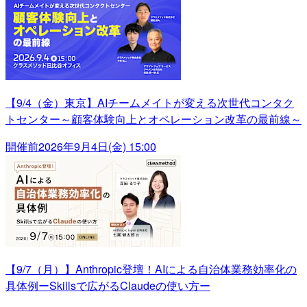
【9/4（金）東京】AIチームメイトが変える次世代コンタク
トセンター～顧客体験向上とオペレーション改革の最前線～
開催前
2026年9月4日(金) 15:00
【9/7（月）】Anthropic登壇！AIによる自治体業務効率化の
具体例ーSkillsで広がるClaudeの使い方ー