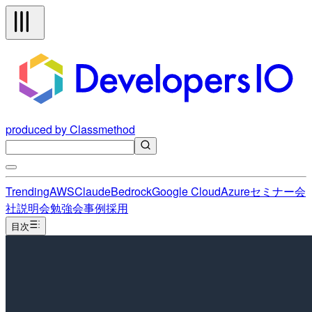
produced by Classmethod
Trending
AWS
Claude
Bedrock
Google Cloud
Azure
セミナー
会
社説明会
勉強会
事例
採用
目次