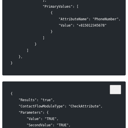
                ],
                "PrimaryValues": [
                    {
                        "AttributeName": "PhoneNumber",
                        "Value": "+815012345678"
                    }
                ]
            }
        ]
    },
}
{
    "Results": "true",
    "ContactFlowModuleType": "CheckAttribute",
    "Parameters": {
        "Value": "TRUE",
        "SecondValue": "TRUE",