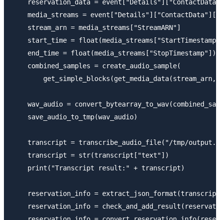
    reservation_data = event["Details"]["ContactData"
    media_streams = event["Details"]["ContactData"]["
    stream_arn = media_streams["StreamARN"]

    start_time = float(media_streams["StartTimestamp"
    end_time = float(media_streams["StopTimestamp"]) 
    combined_samples = create_audio_sample(

        get_simple_blocks(get_media_data(stream_arn, 
    wav_audio = convert_bytearray_to_wav(combined_sam
    save_audio_to_tmp(wav_audio)

    transcript = transcribe_audio_file("/tmp/output.w
    transcript = str(transcript["text"])

    print("Transcript result:" + transcript)

    reservation_info = extract_json_format(transcript
    reservation_info = check_and_add_result(reservati
    reservation_info = convert_reservation_info(reser