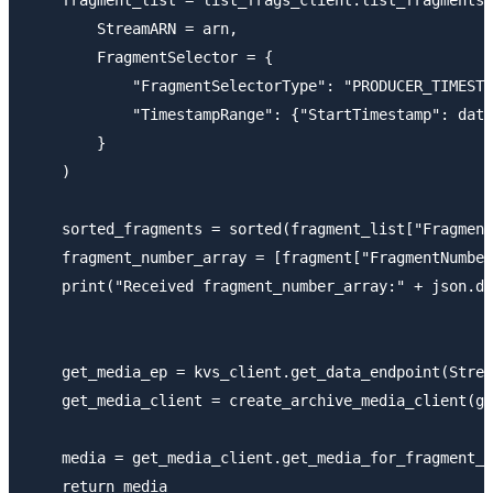
        StreamARN = arn, 

        FragmentSelector = {

            "FragmentSelectorType": "PRODUCER_TIMESTA
            "TimestampRange": {"StartTimestamp": date
        }

    )

    sorted_fragments = sorted(fragment_list["Fragment
    fragment_number_array = [fragment["FragmentNumber
    print("Received fragment_number_array:" + json.du
    get_media_ep = kvs_client.get_data_endpoint(Strea
    get_media_client = create_archive_media_client(ge
    media = get_media_client.get_media_for_fragment_l
    return media
