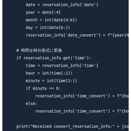
        date = reservation_info['date']

        year = date[:4]

        month = int(date[4:6])

        day = int(date[6:]) 

        reservation_info['date_convert'] = f"{year}年
    # 時間を時分形式に変換

    if reservation_info.get('time'):

        time = reservation_info['time']

        hour = int(time[:2])  

        minute = int(time[2:])

        if minute == 0:

            reservation_info['time_convert'] = f"{hou
        else:

            reservation_info['time_convert'] = f"{ho
    print("Received convert_reservation_info:" + json