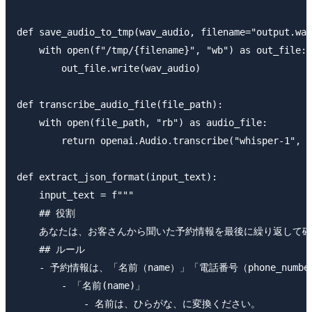
def save_audio_to_tmp(wav_audio, filename="output.wav
    with open(f"/tmp/{filename}", "wb") as out_file:

        out_file.write(wav_audio)

def transcribe_audio_file(file_path):

    with open(file_path, "rb") as audio_file:

        return openai.Audio.transcribe("whisper-1", a
def extract_json_format(input_text):

    input_text = f"""

    ## 役割

    あなたは、お客さんから聞いた予約情報を最後に繰り返して確
    ## ルール

    - 予約情報は、「名前（name）」「電話番号（phone_num
        - 「名前(name)」

            - 名前は、ひらがな、に変換ください。
