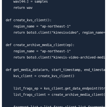
    wav[44:] = samples

    return wav

def create_kvs_client():

    region_name = "ap-northeast-1"

    return boto3.client("kinesisvideo", region_name=r
def create_archive_media_client(ep):

    region_name = "ap-northeast-1"

    return boto3.client("kinesis-video-archived-media
def get_media_data(arn, start_timestamp, end_timestam
    kvs_client = create_kvs_client()

    list_frags_ep = kvs_client.get_data_endpoint(Stre
    list_frags_client = create_archive_media_client(l
    fragment_list = list_frags_client.list_fragments(
