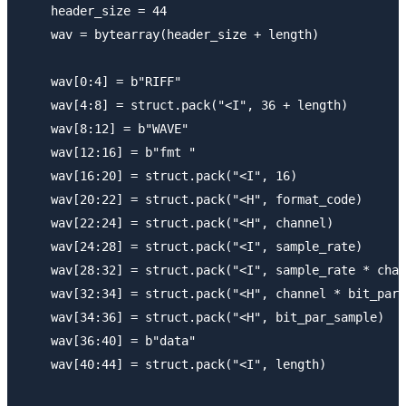
    header_size = 44

    wav = bytearray(header_size + length)

    wav[0:4] = b"RIFF"

    wav[4:8] = struct.pack("<I", 36 + length)

    wav[8:12] = b"WAVE"

    wav[12:16] = b"fmt "

    wav[16:20] = struct.pack("<I", 16)

    wav[20:22] = struct.pack("<H", format_code)

    wav[22:24] = struct.pack("<H", channel)

    wav[24:28] = struct.pack("<I", sample_rate)

    wav[28:32] = struct.pack("<I", sample_rate * chan
    wav[32:34] = struct.pack("<H", channel * bit_par_
    wav[34:36] = struct.pack("<H", bit_par_sample)

    wav[36:40] = b"data"

    wav[40:44] = struct.pack("<I", length)
