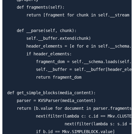
    def fragments(self):

        return [fragment for chunk in self.__stream i
    def __parse(self, chunk):

        self.__buffer.extend(chunk)

        header_elements = [e for e in self.__schema.l
        if header_elements:

            fragment_dom = self.__schema.loads(self._
            self.__buffer = self.__buffer[header_elem
            return fragment_dom

def get_simple_blocks(media_content):

    parser = KVSParser(media_content)

    return [b.value for document in parser.fragments 
            next(filter(lambda c: c.id == Mkv.CLUSTER
                        next(filter(lambda s: s.id ==
            if b.id == Mkv.SIMPLEBLOCK.value]
