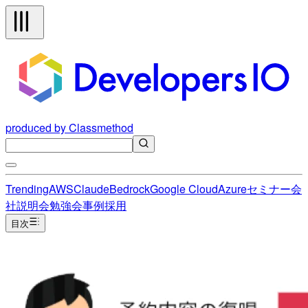
produced by Classmethod
Trending
AWS
Claude
Bedrock
Google Cloud
Azure
セミナー
会
社説明会
勉強会
事例
採用
目次