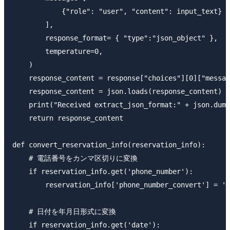
            {"role": "user", "content": input_text}

        ],

        response_format= { "type":"json_object" },

        temperature=0,

    )

    response_content = response["choices"][0]["messag
    response_content = json.loads(response_content)

    print("Received extract_json_format:" + json.dump
    return response_content

def convert_reservation_info(reservation_info):

    # 電話番号をカンマ区切りに変換

    if reservation_info.get('phone_number'):

        reservation_info['phone_number_convert'] = ',
    # 日付を年月日形式に変換

    if reservation_info.get('date'):
