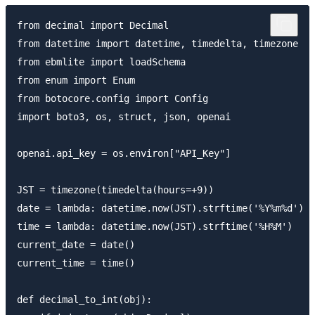
from decimal import Decimal

from datetime import datetime, timedelta, timezone

from ebmlite import loadSchema

from enum import Enum

from botocore.config import Config

import boto3, os, struct, json, openai

openai.api_key = os.environ["API_Key"]

JST = timezone(timedelta(hours=+9))

date = lambda: datetime.now(JST).strftime('%Y%m%d')

time = lambda: datetime.now(JST).strftime('%H%M')

current_date = date()

current_time = time()

def decimal_to_int(obj):
