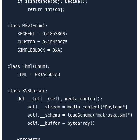
    if isinstance(obj, Decimal):

        return int(obj)

class Mkv(Enum):

    SEGMENT = 0x18538067

    CLUSTER = 0x1F43B675

    SIMPLEBLOCK = 0xA3

class Ebml(Enum):

    EBML = 0x1A45DFA3

class KVSParser:

    def __init__(self, media_content):

        self.__stream = media_content["Payload"]

        self.__schema = loadSchema("matroska.xml")

        self.__buffer = bytearray()

    @property
