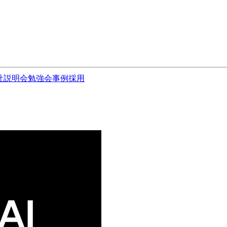
社説明会
勉強会
事例
採用