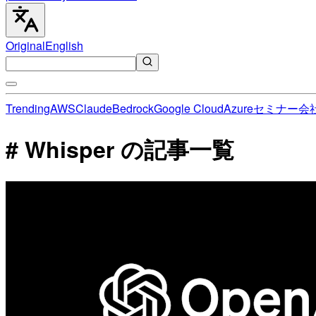
Original
English
Trending
AWS
Claude
Bedrock
Google Cloud
Azure
セミナー
会
# Whisper の記事一覧