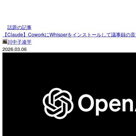
話題の記事
【Claude】CoworkにWhisperをインストールして議事
川中子凌平
2026.03.06