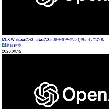
MLX Whisperのv3-turboの8bit量子化モデルを動かしてみる
夏目祐樹
2026.06.12