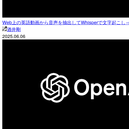
Web上の英語動画から音声を抽出してWhisperで文字起こ
酒井剛
2025.06.06