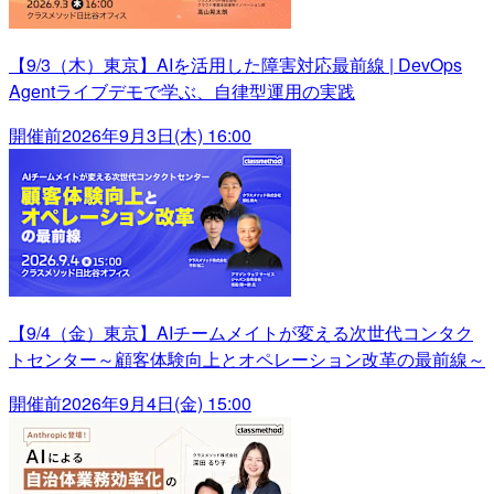
【9/3（木）東京】AIを活用した障害対応最前線 | DevOps
Agentライブデモで学ぶ、自律型運用の実践
開催前
2026年9月3日(木) 16:00
【9/4（金）東京】AIチームメイトが変える次世代コンタク
トセンター～顧客体験向上とオペレーション改革の最前線～
開催前
2026年9月4日(金) 15:00