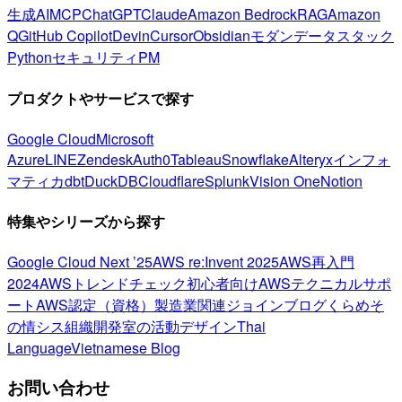
生成AI
MCP
ChatGPT
Claude
Amazon Bedrock
RAG
Amazon
Q
GitHub Copilot
Devin
Cursor
Obsidian
モダンデータスタック
Python
セキュリティ
PM
プロダクトやサービスで探す
Google Cloud
Microsoft
Azure
LINE
Zendesk
Auth0
Tableau
Snowflake
Alteryx
インフォ
マティカ
dbt
DuckDB
Cloudflare
Splunk
Vision One
Notion
特集やシリーズから探す
Google Cloud Next ’25
AWS re:Invent 2025
AWS再入門
2024
AWSトレンドチェック
初心者向け
AWSテクニカルサポ
ート
AWS認定（資格）
製造業関連
ジョインブログ
くらめそ
の情シス
組織開発室の活動
デザイン
Thai
Language
Vietnamese Blog
お問い合わせ