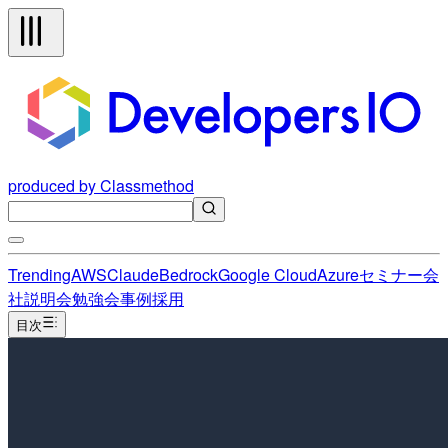
produced by Classmethod
Trending
AWS
Claude
Bedrock
Google Cloud
Azure
セミナー
会
社説明会
勉強会
事例
採用
目次