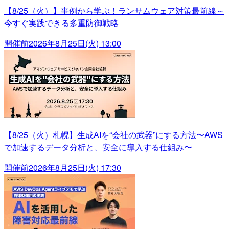
【8/25（火）】事例から学ぶ！ランサムウェア対策最前線～
今すぐ実践できる多重防御戦略
開催前
2026年8月25日(火) 13:00
【8/25（火）札幌】生成AIを“会社の武器”にする方法〜AWS
で加速するデータ分析と、安全に導入する仕組み〜
開催前
2026年8月25日(火) 17:30