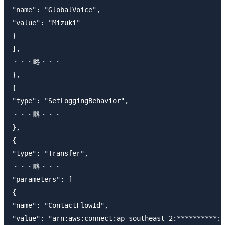
"name": "GlobalVoice",

"value": "Mizuki"

}

],

・・・略・・・

},

{

"type": "SetLoggingBehavior",

・・・略・・・

},

{

"type": "Transfer",

・・・略・・・

"parameters": [

{

"name": "ContactFlowId",

"value": "arn:aws:connect:ap-southeast-2:**********:i