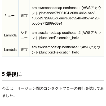
arn:aws:connect:ap-northeast-1:{AWSアカウ
ント}:instance/7fd93104-c08b-4b6e-b4b8-
キュー
東京
105de9729995/queue/e0ec924b-d857-4128-
bcc0-e712f99e63e4
シド
arn:aws:lambda:ap-southeast-2:{AWSアカウ
Lambda
ニー
ント}:function:Relocation_hello
arn:aws:lambda:ap-northeast-1:{AWSアカウ
Lambda
東京
ント}:function:Relocation_hello
5 最後に
今回は、リージョン間のコンタクトフローの移行を試してみ
ました。