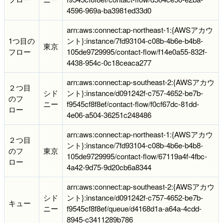
4596-969a-ba3981ed33d0
arn:aws:connect:ap-northeast-1:{AWSアカウ
1つ目の
ント}:instance/7fd93104-c08b-4b6e-b4b8-
東京
フロー
105de9729995/contact-flow/f14e0a55-832f-
4438-954c-0c18ceaca277
arn:aws:connect:ap-southeast-2:{AWSアカウ
２つ目
シド
ント}:instance/d091242f-c757-4652-be7b-
のフ
ニー
f9545cf8f8ef/contact-flow/f0cf67dc-81dd-
ロー
4e06-a504-36251c248486
arn:aws:connect:ap-northeast-1:{AWSアカウ
２つ目
ント}:instance/7fd93104-c08b-4b6e-b4b8-
のフ
東京
105de9729995/contact-flow/67119a4f-4fbc-
ロー
4a42-9d75-9d20cb6a8344
arn:aws:connect:ap-southeast-2:{AWSアカウ
シド
ント}:instance/d091242f-c757-4652-be7b-
キュー
ニー
f9545cf8f8ef/queue/d4168d1a-a64a-4cdd-
8945-c3411289b786