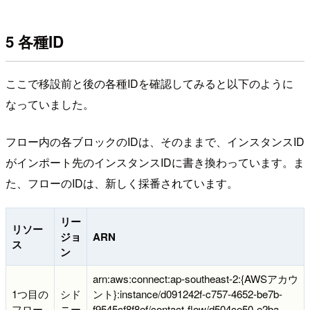
5 各種ID
ここで移設前と後の各種IDを確認してみると以下のように
なっていました。
フロー内の各ブロックのIDは、そのままで、インスタンスID
がインポート先のインスタンスIDに書き換わっています。ま
た、フローのIDは、新しく採番されています。
リー
リソー
ジョ
ARN
ス
ン
arn:aws:connect:ap-southeast-2:{AWSアカウ
1つ目の
シド
ント}:instance/d091242f-c757-4652-be7b-
フロー
ニー
f9545cf8f8ef/contact-flow/d504ce50-e2ba-