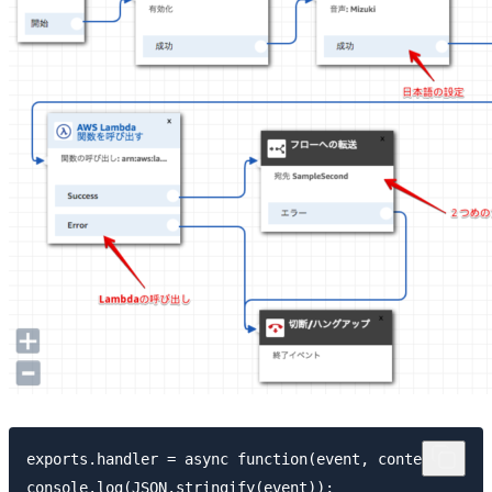
exports.handler = async function(event, context) {

console.log(JSON.stringify(event));
