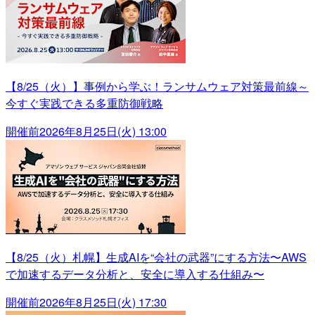
【8/25（火）】事例から学ぶ！ランサムウェア対策最前線～
今すぐ実践できる多重防御戦略
開催前
2026年8月25日(火) 13:00
【8/25（火）札幌】生成AIを“会社の武器”にする方法〜AWS
で加速するデータ分析と、安全に導入する仕組み〜
開催前
2026年8月25日(火) 17:30