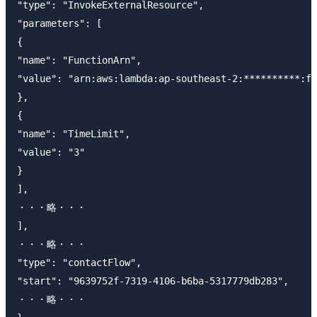
"type": "InvokeExternalResource",

"parameters": [

{

"name": "FunctionArn",

"value": "arn:aws:lambda:ap-southeast-2:**********:fu
},

{

"name": "TimeLimit",

"value": "3"

}

],

・・・略・・・

],

・・・略・・・

"type": "contactFlow",

"start": "9639752f-7319-4106-b6ba-5317779db283",

・・・略・・・
