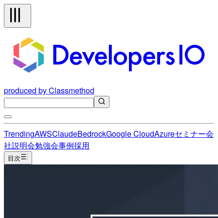
produced by Classmethod
Trending
AWS
Claude
Bedrock
Google Cloud
Azure
セミナー
会
社説明会
勉強会
事例
採用
目次