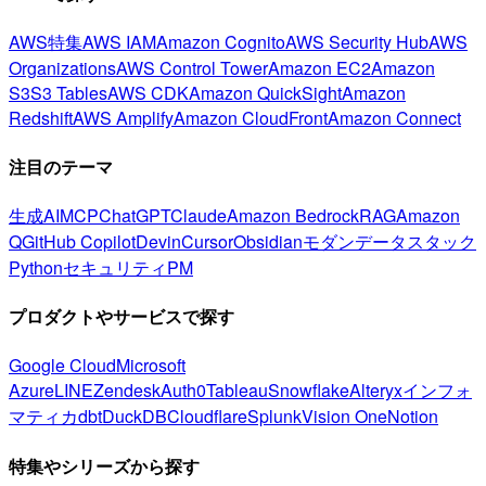
AWS特集
AWS IAM
Amazon Cognito
AWS Security Hub
AWS
Organizations
AWS Control Tower
Amazon EC2
Amazon
S3
S3 Tables
AWS CDK
Amazon QuickSight
Amazon
Redshift
AWS Amplify
Amazon CloudFront
Amazon Connect
注目のテーマ
生成AI
MCP
ChatGPT
Claude
Amazon Bedrock
RAG
Amazon
Q
GitHub Copilot
Devin
Cursor
Obsidian
モダンデータスタック
Python
セキュリティ
PM
プロダクトやサービスで探す
Google Cloud
Microsoft
Azure
LINE
Zendesk
Auth0
Tableau
Snowflake
Alteryx
インフォ
マティカ
dbt
DuckDB
Cloudflare
Splunk
Vision One
Notion
特集やシリーズから探す