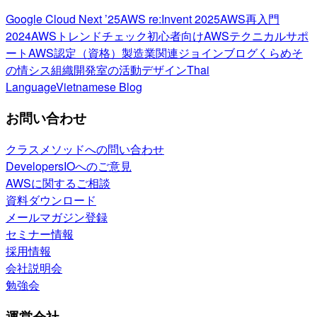
Google Cloud Next ’25
AWS re:Invent 2025
AWS再入門
2024
AWSトレンドチェック
初心者向け
AWSテクニカルサポ
ート
AWS認定（資格）
製造業関連
ジョインブログ
くらめそ
の情シス
組織開発室の活動
デザイン
Thai
Language
Vietnamese Blog
お問い合わせ
クラスメソッドへの問い合わせ
DevelopersIOへのご意見
AWSに関するご相談
資料ダウンロード
メールマガジン登録
セミナー情報
採用情報
会社説明会
勉強会
運営会社