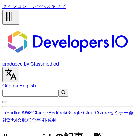
メインコンテンツへスキップ
produced by Classmethod
Original
English
Trending
AWS
Claude
Bedrock
Google Cloud
Azure
セミナー
会
社説明会
勉強会
事例
採用