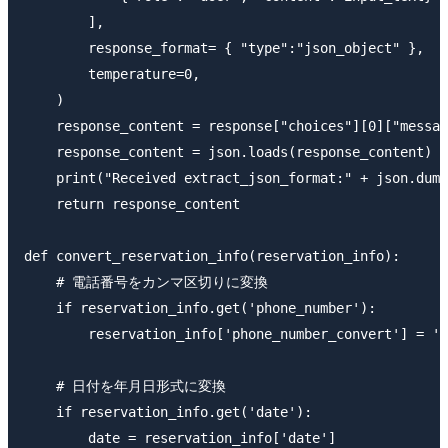
        ],

        response_format= { "type":"json_object" },

        temperature=0,

    )

    response_content = response["choices"][0]["messag
    response_content = json.loads(response_content)

    print("Received extract_json_format:" + json.dump
    return response_content

def convert_reservation_info(reservation_info):

    # 電話番号をカンマ区切りに変換

    if reservation_info.get('phone_number'):

        reservation_info['phone_number_convert'] = ',
    # 日付を年月日形式に変換

    if reservation_info.get('date'):

        date = reservation_info['date']
