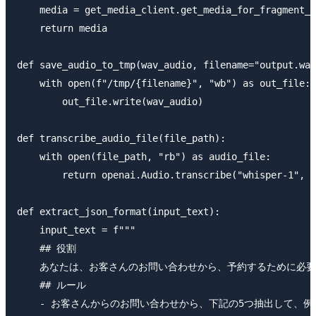
    media = get_media_client.get_media_for_fragment_l
    return media

def save_audio_to_tmp(wav_audio, filename="output.wav
    with open(f"/tmp/{filename}", "wb") as out_file:

        out_file.write(wav_audio)

def transcribe_audio_file(file_path):

    with open(file_path, "rb") as audio_file:

        return openai.Audio.transcribe("whisper-1", a
def extract_json_format(input_text):

    input_text = f"""

    ## 役割

    あなたは、お客さんのお問い合わせから、予約するために必要
    ## ルール

    - お客さんからのお問い合わせから、下記の5つ抽出して、例を