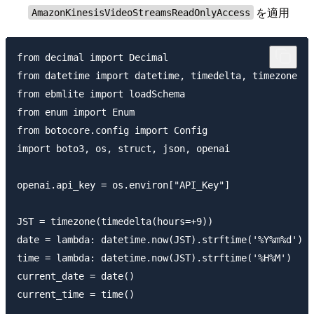
を適用
AmazonKinesisVideoStreamsReadOnlyAccess
from decimal import Decimal

from datetime import datetime, timedelta, timezone

from ebmlite import loadSchema

from enum import Enum

from botocore.config import Config

import boto3, os, struct, json, openai

openai.api_key = os.environ["API_Key"]

JST = timezone(timedelta(hours=+9))

date = lambda: datetime.now(JST).strftime('%Y%m%d')

time = lambda: datetime.now(JST).strftime('%H%M')

current_date = date()

current_time = time()
