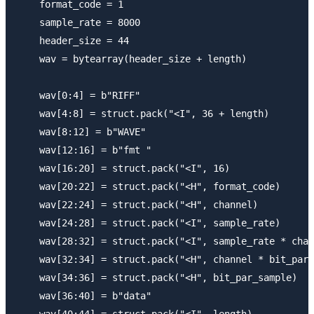
    format_code = 1

    sample_rate = 8000

    header_size = 44

    wav = bytearray(header_size + length)

    wav[0:4] = b"RIFF"

    wav[4:8] = struct.pack("<I", 36 + length)

    wav[8:12] = b"WAVE"

    wav[12:16] = b"fmt "

    wav[16:20] = struct.pack("<I", 16)

    wav[20:22] = struct.pack("<H", format_code)

    wav[22:24] = struct.pack("<H", channel)

    wav[24:28] = struct.pack("<I", sample_rate)

    wav[28:32] = struct.pack("<I", sample_rate * chan
    wav[32:34] = struct.pack("<H", channel * bit_par_
    wav[34:36] = struct.pack("<H", bit_par_sample)

    wav[36:40] = b"data"

    wav[40:44] = struct.pack("<I", length)
