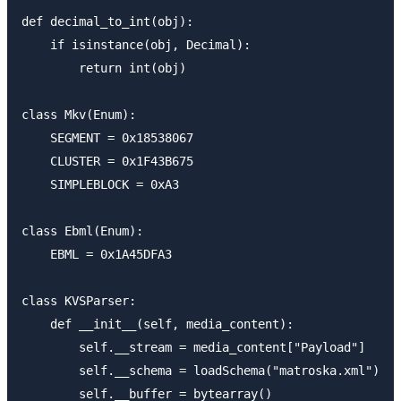
def decimal_to_int(obj):

    if isinstance(obj, Decimal):

        return int(obj)

class Mkv(Enum):

    SEGMENT = 0x18538067

    CLUSTER = 0x1F43B675

    SIMPLEBLOCK = 0xA3

class Ebml(Enum):

    EBML = 0x1A45DFA3

class KVSParser:

    def __init__(self, media_content):

        self.__stream = media_content["Payload"]

        self.__schema = loadSchema("matroska.xml")

        self.__buffer = bytearray()
