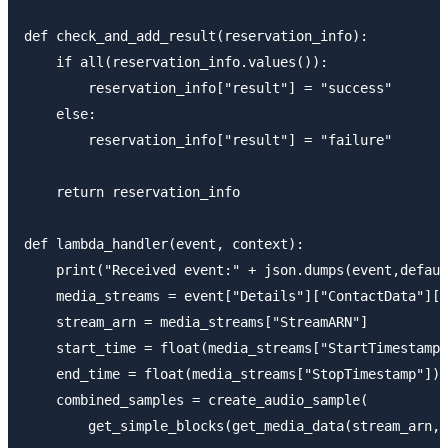
def check_and_add_result(reservation_info):

    if all(reservation_info.values()):

        reservation_info["result"] = "success"

    else:

        reservation_info["result"] = "failure"

    return reservation_info

def lambda_handler(event, context):

    print("Received event:" + json.dumps(event,defaul
    media_streams = event["Details"]["ContactData"]["
    stream_arn = media_streams["StreamARN"]

    start_time = float(media_streams["StartTimestamp"
    end_time = float(media_streams["StopTimestamp"]) 
    combined_samples = create_audio_sample(

        get_simple_blocks(get_media_data(stream_arn, 