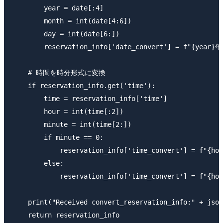
        year = date[:4]

        month = int(date[4:6])

        day = int(date[6:]) 

        reservation_info['date_convert'] = f"{year}年
    # 時間を時分形式に変換

    if reservation_info.get('time'):

        time = reservation_info['time']

        hour = int(time[:2])  

        minute = int(time[2:])

        if minute == 0:

            reservation_info['time_convert'] = f"{hou
        else:

            reservation_info['time_convert'] = f"{ho
    print("Received convert_reservation_info:" + json
    return reservation_info
