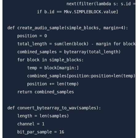
                        next(filter(lambda s: s.id ==
            if b.id == Mkv.SIMPLEBLOCK.value]

def create_audio_sample(simple_blocks, margin=4):

    position = 0

    total_length = sum(len(block) - margin for block 
    combined_samples = bytearray(total_length)

    for block in simple_blocks:

        temp = block[margin:]

        combined_samples[position:position+len(temp)]
        position += len(temp)

    return combined_samples

def convert_bytearray_to_wav(samples):

    length = len(samples)

    channel = 1

    bit_par_sample = 16
