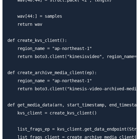
    wav[44:] = samples

    return wav

def create_kvs_client():

    region_name = "ap-northeast-1"

    return boto3.client("kinesisvideo", region_name=r
def create_archive_media_client(ep):

    region_name = "ap-northeast-1"

    return boto3.client("kinesis-video-archived-media
def get_media_data(arn, start_timestamp, end_timestam
    kvs_client = create_kvs_client()

    list_frags_ep = kvs_client.get_data_endpoint(Stre
    list_frags_client = create_archive_media_client(l