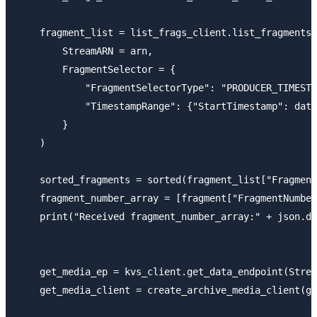
    fragment_list = list_frags_client.list_fragments(

        StreamARN = arn, 

        FragmentSelector = {

            "FragmentSelectorType": "PRODUCER_TIMESTA
            "TimestampRange": {"StartTimestamp": date
        }

    )

    sorted_fragments = sorted(fragment_list["Fragment
    fragment_number_array = [fragment["FragmentNumber
    print("Received fragment_number_array:" + json.du
    get_media_ep = kvs_client.get_data_endpoint(Strea
    get_media_client = create_archive_media_client(ge