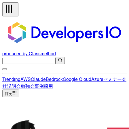
produced by Classmethod
Trending
AWS
Claude
Bedrock
Google Cloud
Azure
セミナー
会
社説明会
勉強会
事例
採用
目次