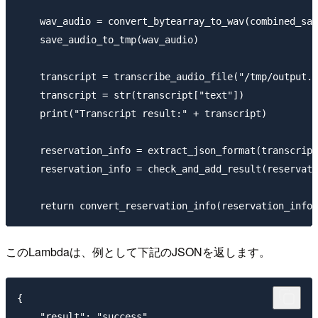
    wav_audio = convert_bytearray_to_wav(combined_sam
    save_audio_to_tmp(wav_audio)

    transcript = transcribe_audio_file("/tmp/output.w
    transcript = str(transcript["text"])

    print("Transcript result:" + transcript)

    reservation_info = extract_json_format(transcript
    reservation_info = check_and_add_result(reservati
このLambdaは、例として下記のJSONを返します。
{

    "result": "success",
