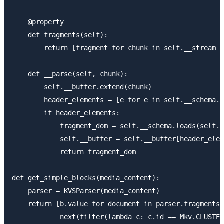
    @property

    def fragments(self):

        return [fragment for chunk in self.__stream i
    def __parse(self, chunk):

        self.__buffer.extend(chunk)

        header_elements = [e for e in self.__schema.l
        if header_elements:

            fragment_dom = self.__schema.loads(self._
            self.__buffer = self.__buffer[header_elem
            return fragment_dom

def get_simple_blocks(media_content):

    parser = KVSParser(media_content)

    return [b.value for document in parser.fragments 
            next(filter(lambda c: c.id == Mkv.CLUSTER