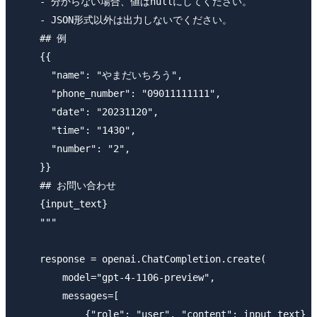
    - 分からない場合、値はnullにしてください。

    - JSON形式以外は出力しないでください。

    ## 例

    {{

      "name": "やまだいちろう",

      "phone_number": "09011111111",

      "date": "20231120",

      "time": "1430",

      "number": "2",

    }}

    ## お問い合わせ

    {input_text}

    """

    response = openai.ChatCompletion.create(

        model="gpt-4-1106-preview",

        messages=[

            {"role": "user", "content": input_text}
