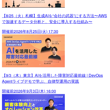
【8/25（火）札幌】生成AIを“会社の武器”にする方法〜AWS
で加速するデータ分析と、安全に導入する仕組み〜
開催前
2026年8月25日(火) 17:30
【9/3（木）東京】AIを活用した障害対応最前線 | DevOps
Agentライブデモで学ぶ、自律型運用の実践
開催前
2026年9月3日(木) 16:00