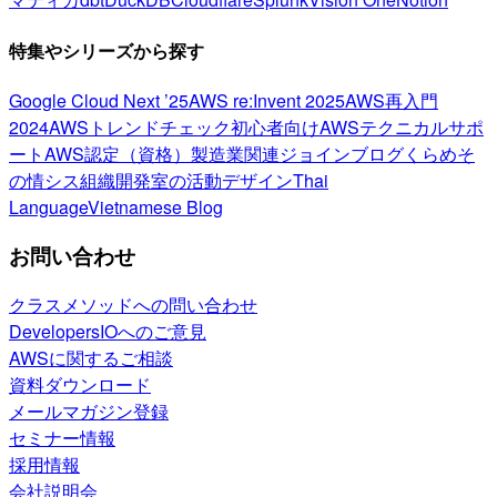
特集やシリーズから探す
Google Cloud Next ’25
AWS re:Invent 2025
AWS再入門
2024
AWSトレンドチェック
初心者向け
AWSテクニカルサポ
ート
AWS認定（資格）
製造業関連
ジョインブログ
くらめそ
の情シス
組織開発室の活動
デザイン
Thai
Language
Vietnamese Blog
お問い合わせ
クラスメソッドへの問い合わせ
DevelopersIOへのご意見
AWSに関するご相談
資料ダウンロード
メールマガジン登録
セミナー情報
採用情報
会社説明会