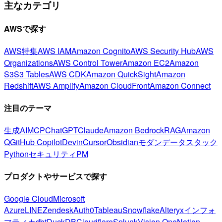
主なカテゴリ
AWSで探す
AWS特集
AWS IAM
Amazon Cognito
AWS Security Hub
AWS
Organizations
AWS Control Tower
Amazon EC2
Amazon
S3
S3 Tables
AWS CDK
Amazon QuickSight
Amazon
Redshift
AWS Amplify
Amazon CloudFront
Amazon Connect
注目のテーマ
生成AI
MCP
ChatGPT
Claude
Amazon Bedrock
RAG
Amazon
Q
GitHub Copilot
Devin
Cursor
Obsidian
モダンデータスタック
Python
セキュリティ
PM
プロダクトやサービスで探す
Google Cloud
Microsoft
Azure
LINE
Zendesk
Auth0
Tableau
Snowflake
Alteryx
インフォ
マティカ
dbt
DuckDB
Cloudflare
Splunk
Vision One
Notion