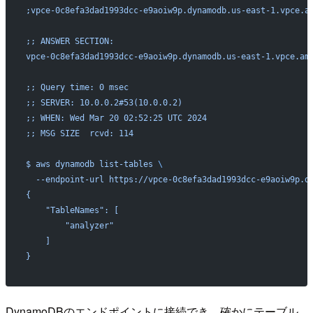
;vpce-0c8efa3dad1993dcc-e9aoiw9p.dynamodb.us-east-1.vpce.a
;; ANSWER SECTION:
vpce-0c8efa3dad1993dcc-e9aoiw9p.dynamodb.us-east-1.vpce.am
;; Query time: 0 msec
;; SERVER: 10.0.0.2#53(10.0.0.2)
;; WHEN: Wed Mar 20 02:52:25 UTC 2024
;; MSG SIZE  rcvd: 114
$ aws dynamodb list-tables 
\
  --endpoint-url https://vpce-0c8efa3dad1993dcc-e9aoiw9p.d
{
    "TableNames": [
        "analyzer"
    ]
}
DynamoDBのエンドポイントに接続でき、確かにテーブル