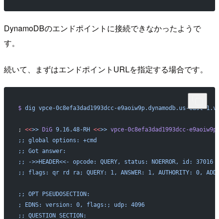
DynamoDBのエンドポイントに接続できなかったようで
す。
続いて、まずはエンドポイントURLを指定する場合です。
$
 dig
 vpce-0c8efa3dad1993dcc-e9aoiw9p.dynamodb.us-east-1.v
; 
<<
>>
 DiG
 9.16.48-RH
 <<
>>
 vpce-0c8efa3dad1993dcc-e9aoiw9p
;; global options: +cmd
;; Got answer:
;; ->>HEADER<<- opcode: QUERY, status: NOERROR, id: 37016
;; flags: qr rd ra; QUERY: 1, ANSWER: 1, AUTHORITY: 0, ADD
;; OPT PSEUDOSECTION:
; EDNS: version: 0, flags:; udp: 4096
;; QUESTION SECTION: