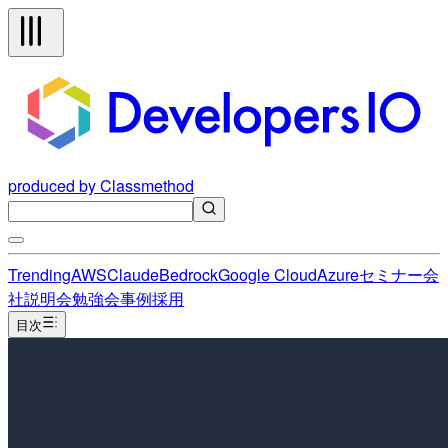
produced by Classmethod
Trending
AWS
Claude
Bedrock
Google Cloud
Azure
セミナー
会
社説明会
勉強会
事例
採用
目次