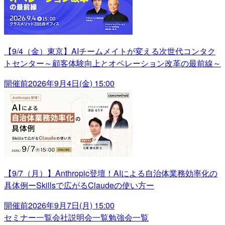
【9/4（金）東京】AIチームメイトが変える次世代コンタク
トセンター～顧客体験向上とオペレーション改革の最前線～
開催前
2026年9月4日(金) 15:00
【9/7（月）】Anthropic登壇！AIによる自治体業務効率化の
具体例ーSkillsで広がるClaudeの使い方ー
開催前
2026年9月7日(月) 15:00
セミナー一覧
会社説明会一覧
勉強会一覧