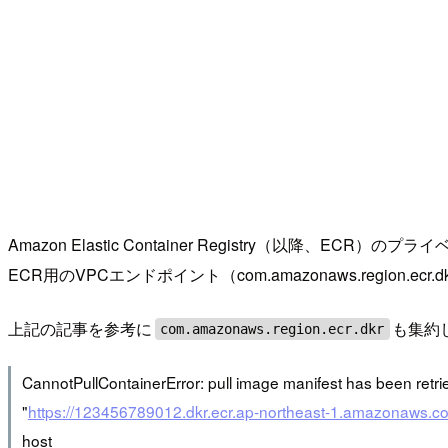
Amazon Elastic Container Registry（以
ECR用のVPCエンドポイント（com.amazonaws.region.ecr
上記の記事を参考に
も集約
com.amazonaws.region.ecr.dkr
CannotPullContainerError: pull image manifest has been retri
"
https://123456789012.dkr.ecr.ap-northeast-1.amazonaws.com
host