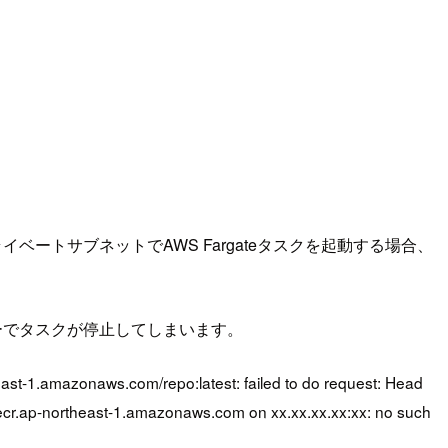
、プライベートサブネットでAWS Fargateタスクを起動する場合、
ーでタスクが停止してしまいます。
heast-1.amazonaws.com/repo:latest: failed to do request: Head
.ecr.ap-northeast-1.amazonaws.com on xx.xx.xx.xx:xx: no such