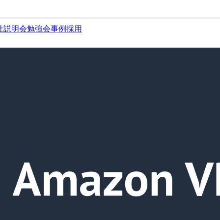
社説明会
勉強会
事例
採用