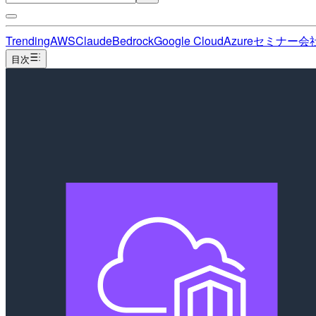
Trending
AWS
Claude
Bedrock
Google Cloud
Azure
セミナー
会
目次