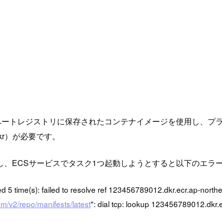
降、ECR）のプライベートレジストリに保存されたコンテナイメージを使用し
.dkr）が必要です。
し、ECSサービスでタスク1つ起動しようとすると以下のエラ
ed 5 time(s): failed to resolve ref 123456789012.dkr.ecr.ap-nort
/v2/repo/manifests/latest
": dial tcp: lookup 123456789012.dkr