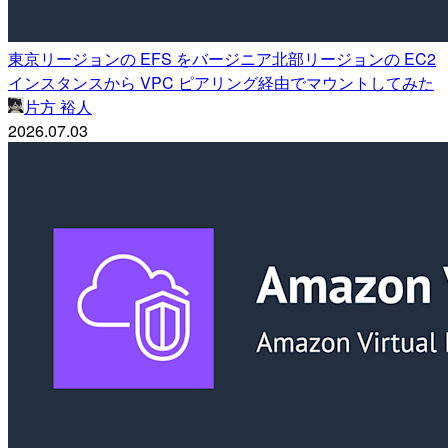
東京リージョンの EFS をバージニア北部リージョンの EC2
インスタンスから VPC ピアリング経由でマウントしてみた
片方 裕人
2026.07.03