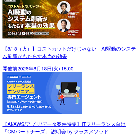
【8/18（火）】コストカットだけじゃない！AI駆動のシステ
ム刷新がもたらす本当の効果
開催前
2026年8月18日(火) 15:00
【AI/AWS/アプリ/データ案件特集】ITフリーランス向け
「CMパートナーズ」 説明会 by クラスメソッド