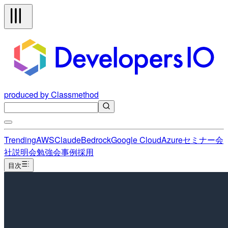
produced by Classmethod
Trending
AWS
Claude
Bedrock
Google Cloud
Azure
セミナー
会
社説明会
勉強会
事例
採用
目次