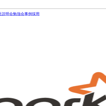
社説明会
勉強会
事例
採用