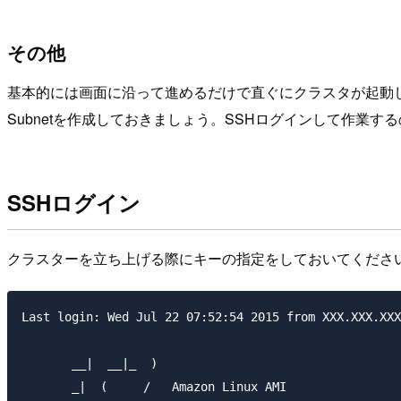
その他
基本的には画面に沿って進めるだけで直ぐにクラスタが起動し
Subnetを作成しておきましょう。SSHログインして作業
SSHログイン
クラスターを立ち上げる際にキーの指定をしておいてください
Last login: Wed Jul 22 07:52:54 2015 from XXX.XXX.XXX
       __|  __|_  )

       _|  (     /   Amazon Linux AMI
