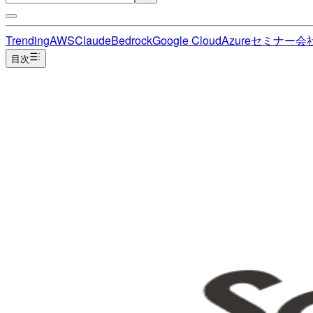
Trending
AWS
Claude
Bedrock
Google Cloud
Azure
セミナー
会
目次