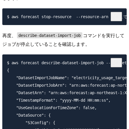
再度、
コマンドを実行して
describe-dataset-import-job
ジョブが停止していることを確認します。
$ aws forecast describe-dataset-import-job --dataset-
{

    "DatasetImportJobName": "electricity_usage_target
    "DatasetImportJobArn": "arn:aws:forecast:ap-north
    "DatasetArn": "arn:aws:forecast:ap-northeast-1:XX
    "TimestampFormat": "yyyy-MM-dd HH:mm:ss",

    "UseGeolocationForTimeZone": false,

    "DataSource": {

        "S3Config": {
