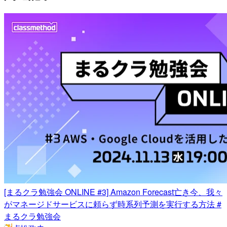
[まるクラ勉強会 ONLINE #3] Amazon Forecast亡き今、我々
がマネージドサービスに頼らず時系列予測を実行する方法 #
まるクラ勉強会