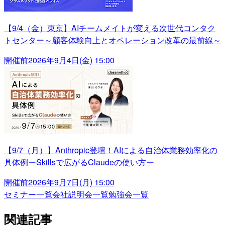
【9/4（金）東京】AIチームメイトが変える次世代コンタク
トセンター～顧客体験向上とオペレーション改革の最前線～
開催前
2026年9月4日(金) 15:00
【9/7（月）】Anthropic登壇！AIによる自治体業務効率化の
具体例ーSkillsで広がるClaudeの使い方ー
開催前
2026年9月7日(月) 15:00
セミナー一覧
会社説明会一覧
勉強会一覧
関連記事