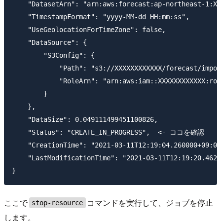
    "DatasetArn": "arn:aws:forecast:ap-northeast-1:XX
    "TimestampFormat": "yyyy-MM-dd HH:mm:ss",

    "UseGeolocationForTimeZone": false,

    "DataSource": {

        "S3Config": {

            "Path": "s3://XXXXXXXXXXXX/forecast/impor
            "RoleArn": "arn:aws:iam::XXXXXXXXXXXX:rol
        }

    },

    "DataSize": 0.049111499451100826,

    "Status": "CREATE_IN_PROGRESS",  <- ココを確認

    "CreationTime": "2021-03-11T12:19:04.260000+09:00
    "LastModificationTime": "2021-03-11T12:19:20.4620
ここで
コマンドを実行して、ジョブを停止
stop-resource
します。