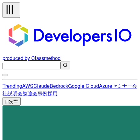
produced by Classmethod
Trending
AWS
Claude
Bedrock
Google Cloud
Azure
セミナー
会
社説明会
勉強会
事例
採用
目次