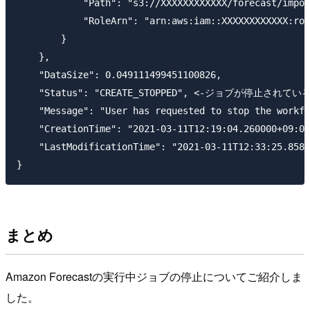
            "Path": "s3://XXXXXXXXXXXX/forecast/impor
            "RoleArn": "arn:aws:iam::XXXXXXXXXXXX:rol
        }

    },

    "DataSize": 0.049111499451100826,

    "Status": "CREATE_STOPPED", <-ジョブが停止されている
    "Message": "User has requested to stop 
    "CreationTime": "2021-03-11T12:19:04.260000+09:00
    "LastModificationTime": "2021-03-11T12:33:25.8580
まとめ
Amazon Forecastの実行中ジョブの停止についてご紹介しま
した。