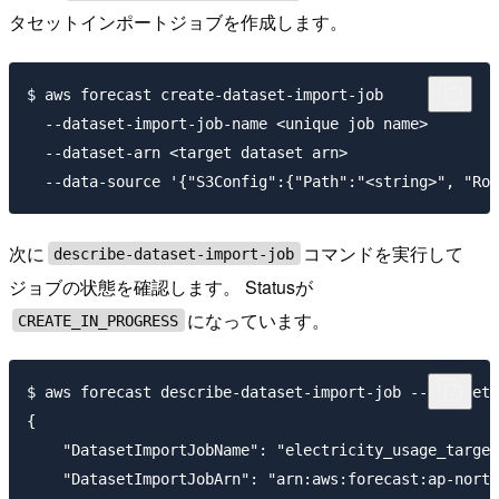
タセットインポートジョブを作成します。
$ aws forecast create-dataset-import-job

  --dataset-import-job-name <unique job name>

  --dataset-arn <target dataset arn>

次に
コマンドを実行して
describe-dataset-import-job
ジョブの状態を確認します。 Statusが
になっています。
CREATE_IN_PROGRESS
$ aws forecast describe-dataset-import-job --datas
{

    "DatasetImportJobName": "electricity_usage_target
    "DatasetImportJobArn": "arn:aws:forecast:ap-north