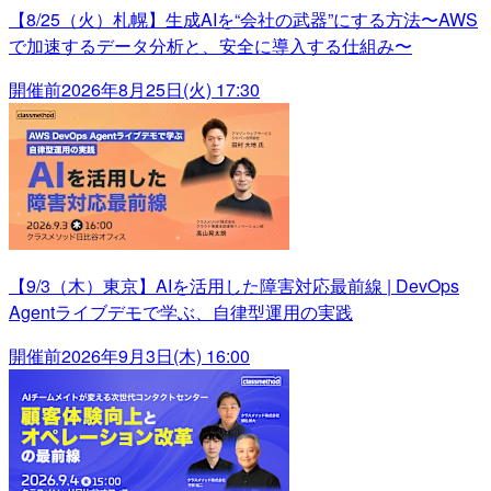
【8/25（火）札幌】生成AIを“会社の武器”にする方法〜AWS
で加速するデータ分析と、安全に導入する仕組み〜
開催前
2026年8月25日(火) 17:30
【9/3（木）東京】AIを活用した障害対応最前線 | DevOps
Agentライブデモで学ぶ、自律型運用の実践
開催前
2026年9月3日(木) 16:00