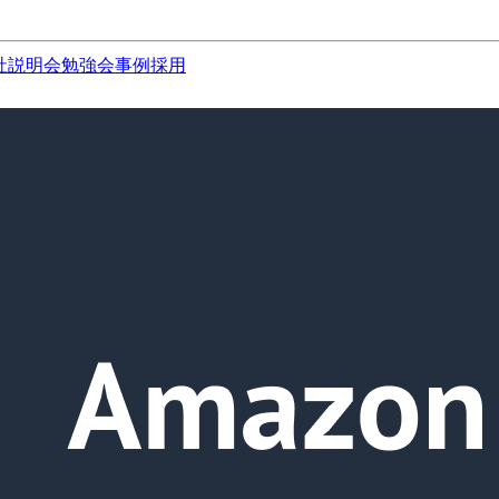
社説明会
勉強会
事例
採用