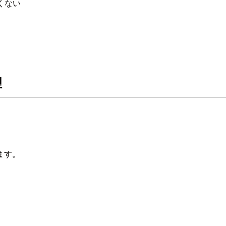
たくない
理
ます。
。