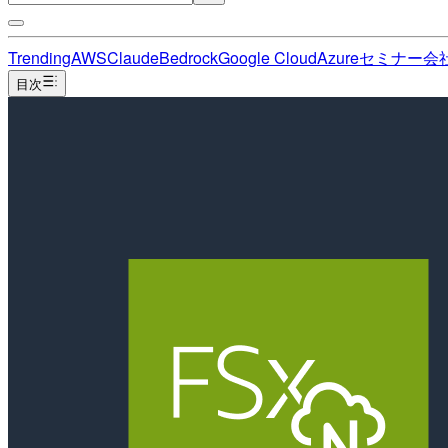
Trending
AWS
Claude
Bedrock
Google Cloud
Azure
セミナー
会
目次