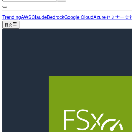
Trending
AWS
Claude
Bedrock
Google Cloud
Azure
セミナー
会
目次