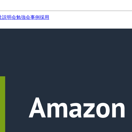
社説明会
勉強会
事例
採用