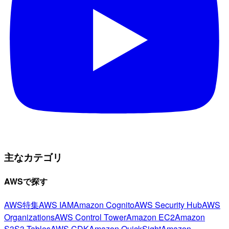
主なカテゴリ
AWSで探す
AWS特集
AWS IAM
Amazon Cognito
AWS Security Hub
AWS
Organizations
AWS Control Tower
Amazon EC2
Amazon
S3
S3 Tables
AWS CDK
Amazon QuickSight
Amazon