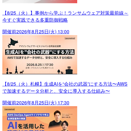
【8/25（火）】事例から学ぶ！ランサムウェア対策最前線～
今すぐ実践できる多重防御戦略
開催前
2026年8月25日(火) 13:00
【8/25（火）札幌】生成AIを“会社の武器”にする方法〜AWS
で加速するデータ分析と、安全に導入する仕組み〜
開催前
2026年8月25日(火) 17:30