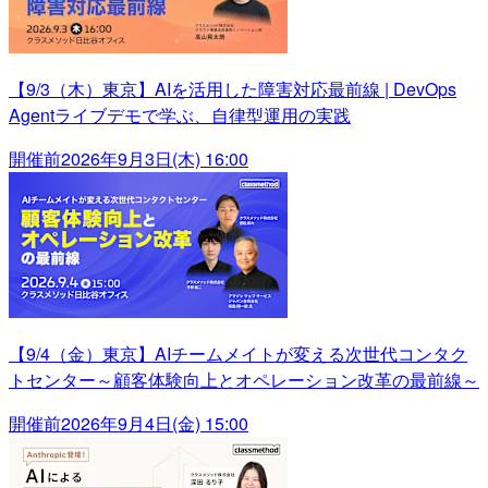
【9/3（木）東京】AIを活用した障害対応最前線 | DevOps
Agentライブデモで学ぶ、自律型運用の実践
開催前
2026年9月3日(木) 16:00
【9/4（金）東京】AIチームメイトが変える次世代コンタク
トセンター～顧客体験向上とオペレーション改革の最前線～
開催前
2026年9月4日(金) 15:00