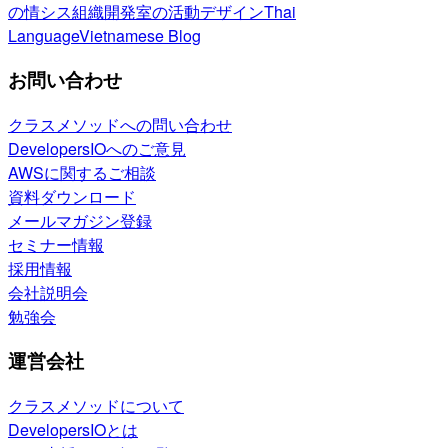
の情シス
組織開発室の活動
デザイン
Thai
Language
Vietnamese Blog
お問い合わせ
クラスメソッドへの問い合わせ
DevelopersIOへのご意見
AWSに関するご相談
資料ダウンロード
メールマガジン登録
セミナー情報
採用情報
会社説明会
勉強会
運営会社
クラスメソッドについて
DevelopersIOとは