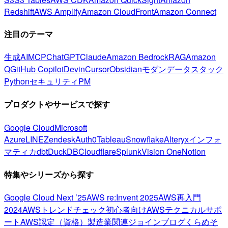
Redshift
AWS Amplify
Amazon CloudFront
Amazon Connect
注目のテーマ
生成AI
MCP
ChatGPT
Claude
Amazon Bedrock
RAG
Amazon
Q
GitHub Copilot
Devin
Cursor
Obsidian
モダンデータスタック
Python
セキュリティ
PM
プロダクトやサービスで探す
Google Cloud
Microsoft
Azure
LINE
Zendesk
Auth0
Tableau
Snowflake
Alteryx
インフォ
マティカ
dbt
DuckDB
Cloudflare
Splunk
Vision One
Notion
特集やシリーズから探す
Google Cloud Next ’25
AWS re:Invent 2025
AWS再入門
2024
AWSトレンドチェック
初心者向け
AWSテクニカルサポ
ート
AWS認定（資格）
製造業関連
ジョインブログ
くらめそ