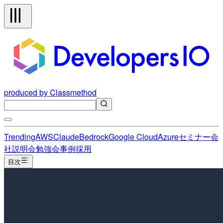
produced by Classmethod
Trending
AWS
Claude
Bedrock
Google Cloud
Azure
セミナー
会
社説明会
勉強会
事例
採用
目次