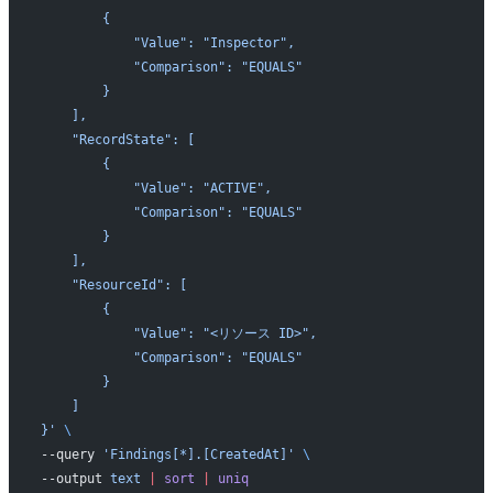
        {
            "Value": "Inspector",
            "Comparison": "EQUALS"
        }
    ],
    "RecordState": [
        {
            "Value": "ACTIVE",
            "Comparison": "EQUALS"
        }
    ],
    "ResourceId": [
        {
            "Value": "<リソース ID>",
            "Comparison": "EQUALS"
        }
    ]
}'
 \
--query 
'Findings[*].[CreatedAt]'
 \
--output 
text
 |
 sort
 |
 uniq