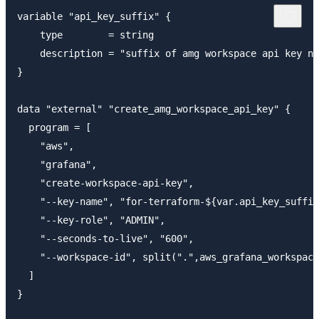
variable "api_key_suffix" {

    type        = string

    description = "suffix of amg workspace api key na
}

data "external" "create_amg_workspace_api_key" {

  program = [

    "aws",

    "grafana",

    "create-workspace-api-key",

    "--key-name", "for-terraform-${var.api_key_suffix
    "--key-role", "ADMIN",

    "--seconds-to-live", "600",

    "--workspace-id", split(".",aws_grafana_workspace
  ]

}
