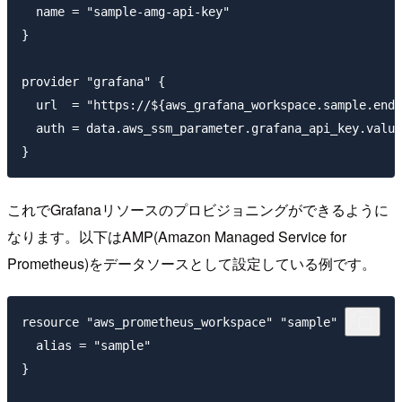
  name = "sample-amg-api-key"

}

provider "grafana" {

  url  = "https://${aws_grafana_workspace.sample.endp
  auth = data.aws_ssm_parameter.grafana_api_key.value

これでGrafanaリソースのプロビジョニングができるように
なります。以下はAMP(Amazon Managed Service for
Prometheus)をデータソースとして設定している例です。
resource "aws_prometheus_workspace" "sample" {

  alias = "sample"

}
