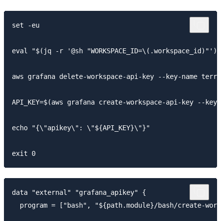
set -eu

eval "$(jq -r '@sh "WORKSPACE_ID=\(.workspace_id)"')"

aws grafana delete-workspace-api-key --key-name terra
API_KEY=$(aws grafana create-workspace-api-key --key-
echo "{\"apikey\": \"${API_KEY}\"}" 

data "external" "grafana_apikey" {

  program = ["bash", "${path.module}/bash/create-work