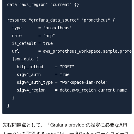
data "aws_region" "current" {}

resource "grafana_data_source" "prometheus" {

  type       = "prometheus"

  name       = "amp"

  is_default = true

  url        = aws_prometheus_workspace.sample.promet
  json_data {

    http_method     = "POST"

    sigv4_auth      = true

    sigv4_auth_type = "workspace-iam-role"

    sigv4_region    = data.aws_region.current.name

  }

先程問題点として、「Grafana providerの設定に必要なAPI
トークンを取得するためには、一度Grafanaワークスペース