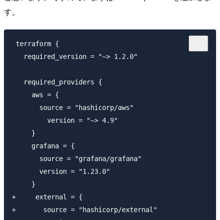
す。
 terraform {

   required_version = "~> 1.2.0"

   required_providers {

     aws = {

       source = "hashicorp/aws"

         version = "~> 4.9"

     }

     grafana = {

       source = "grafana/grafana"

       version = "1.23.0"

     }    

+     external = {

+       source = "hashicorp/external"
