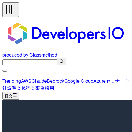
produced by Classmethod
Trending
AWS
Claude
Bedrock
Google Cloud
Azure
セミナー
会
社説明会
勉強会
事例
採用
目次