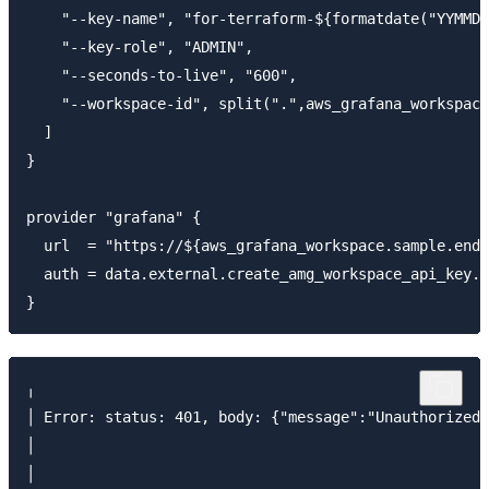
    "--key-name", "for-terraform-${formatdate("YYMMDD
    "--key-role", "ADMIN",

    "--seconds-to-live", "600",

    "--workspace-id", split(".",aws_grafana_workspace
  ]

}

provider "grafana" {

  url  = "https://${aws_grafana_workspace.sample.endp
  auth = data.external.create_amg_workspace_api_key.r
╷

│ Error: status: 401, body: {"message":"Unauthorized"
│ 

│ 
