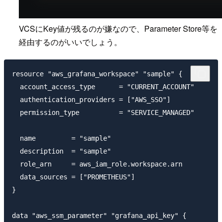
VCSにKey値が残るのが嫌なので、Parameter Store等を
経由するのがいいでしょう。
resource "aws_grafana_workspace" "sample" {

  account_access_type      = "CURRENT_ACCOUNT"

  authentication_providers = ["AWS_SSO"]

  permission_type          = "SERVICE_MANAGED"

  name         = "sample"

  description  = "sample"

  role_arn     = aws_iam_role.workspace.arn

  data_sources = ["PROMETHEUS"]

}

data "aws_ssm_parameter" "grafana_api_key" {
