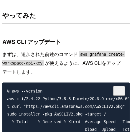
やってみた
AWS CLI アップデート
まずは、追加された前述のコマンド
aws grafana create-
が使えるように、AWS CLIをアップ
workspace-api-key
デートします。
% aws --version

aws-cli/2.4.22 Python/3.8.8 Darwin/20.6.0 exe/x86_64 
% curl "https://awscli.amazonaws.com/AWSCLIV2.pkg" -o
sudo installer -pkg AWSCLIV2.pkg -target /

  % Total    % Received % Xferd  Average Speed   Time
                                 Dload  Upload   Tota