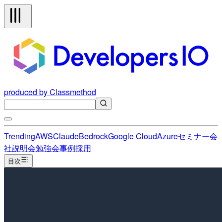
produced by Classmethod
Trending
AWS
Claude
Bedrock
Google Cloud
Azure
セミナー
会
社説明会
勉強会
事例
採用
目次