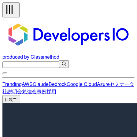
produced by Classmethod
Trending
AWS
Claude
Bedrock
Google Cloud
Azure
セミナー
会
社説明会
勉強会
事例
採用
目次