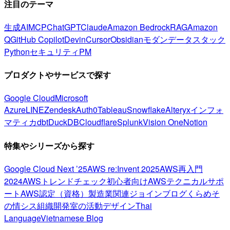
注目のテーマ
生成AI
MCP
ChatGPT
Claude
Amazon Bedrock
RAG
Amazon
Q
GitHub Copilot
Devin
Cursor
Obsidian
モダンデータスタック
Python
セキュリティ
PM
プロダクトやサービスで探す
Google Cloud
Microsoft
Azure
LINE
Zendesk
Auth0
Tableau
Snowflake
Alteryx
インフォ
マティカ
dbt
DuckDB
Cloudflare
Splunk
Vision One
Notion
特集やシリーズから探す
Google Cloud Next ’25
AWS re:Invent 2025
AWS再入門
2024
AWSトレンドチェック
初心者向け
AWSテクニカルサポ
ート
AWS認定（資格）
製造業関連
ジョインブログ
くらめそ
の情シス
組織開発室の活動
デザイン
Thai
Language
Vietnamese Blog