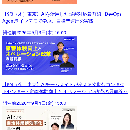
【9/3（木）東京】AIを活用した障害対応最前線 | DevOps
Agentライブデモで学ぶ、自律型運用の実践
開催前
2026年9月3日(木) 16:00
【9/4（金）東京】AIチームメイトが変える次世代コンタク
トセンター～顧客体験向上とオペレーション改革の最前線～
開催前
2026年9月4日(金) 15:00