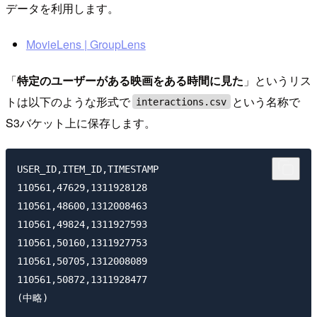
データを利用します。
MovieLens | GroupLens
「
特定のユーザーがある映画をある時間に見た
」というリス
トは以下のような形式で
という名称で
interactions.csv
S3バケット上に保存します。
USER_ID,ITEM_ID,TIMESTAMP

110561,47629,1311928128

110561,48600,1312008463

110561,49824,1311927593

110561,50160,1311927753

110561,50705,1312008089

110561,50872,1311928477
