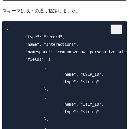
スキーマは以下の通り指定しました。
{

	"type": "record",

	"name": "Interactions",

	"namespace": "com.amazonaws.personalize.schema",

	"fields": [

		{

			"name": "USER_ID",

			"type": "string"

		},

		{

			"name": "ITEM_ID",

			"type": "string"

		},

		{
