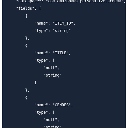
    "namespace": "com.amazonaws.personalize.schema",

    "fields": [

        {

            "name": "ITEM_ID",

            "type": "string"

        },

        {

            "name": "TITLE",

            "type": [

                "null",

                "string"

            ]

        },

        {

            "name": "GENRES",

            "type": [

                "null",

                "string"
