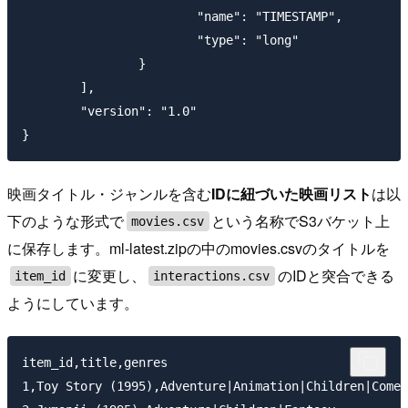
			"name": "TIMESTAMP",

			"type": "long"

		}

	],

	"version": "1.0"

映画タイトル・ジャンルを含む
IDに紐づいた映画リスト
は以
下のような形式で
という名称でS3バケット上
movies.csv
に保存します。ml-latest.zipの中のmovies.csvのタイトルを
に変更し、
のIDと突合できる
item_id
interactions.csv
ようにしています。
item_id,title,genres

1,Toy Story (1995),Adventure|Animation|Children|Comed