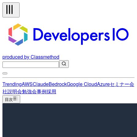
produced by Classmethod
Trending
AWS
Claude
Bedrock
Google Cloud
Azure
セミナー
会
社説明会
勉強会
事例
採用
目次