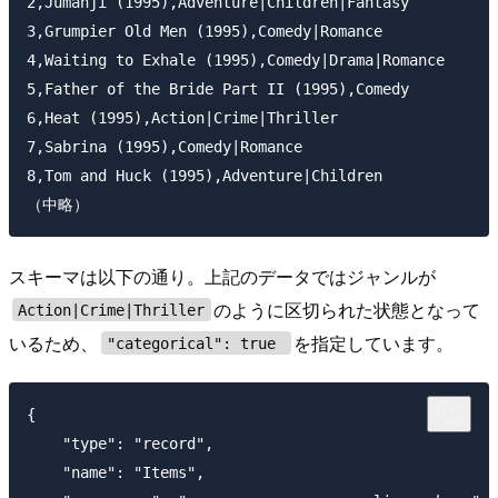
2,Jumanji (1995),Adventure|Children|Fantasy

3,Grumpier Old Men (1995),Comedy|Romance

4,Waiting to Exhale (1995),Comedy|Drama|Romance

5,Father of the Bride Part II (1995),Comedy

6,Heat (1995),Action|Crime|Thriller

7,Sabrina (1995),Comedy|Romance

8,Tom and Huck (1995),Adventure|Children

スキーマは以下の通り。上記のデータではジャンルが
のように区切られた状態となって
Action|Crime|Thriller
いるため、
を指定しています。
"categorical": true
{

    "type": "record",

    "name": "Items",
