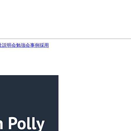
社説明会
勉強会
事例
採用