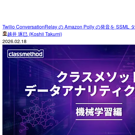
Twilio ConversationRelay の Amazon Polly の発音を
越井 琢巳 (Koshii Takumi)
2026.02.18