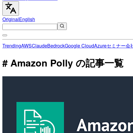
Original
English
Trending
AWS
Claude
Bedrock
Google Cloud
Azure
セミナー
会
# Amazon Polly の記事一覧