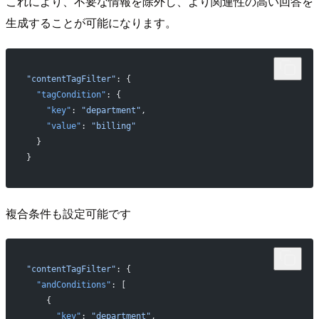
これにより、不要な情報を除外し、より関連性の高い回答を
生成することが可能になります。
"contentTagFilter"
: {
  "tagCondition"
: {
    "key"
: 
"department"
,
    "value"
: 
"billing"
  }
}
複合条件も設定可能です
"contentTagFilter"
: {
  "andConditions"
: [
    {
      "key"
: 
"department"
,