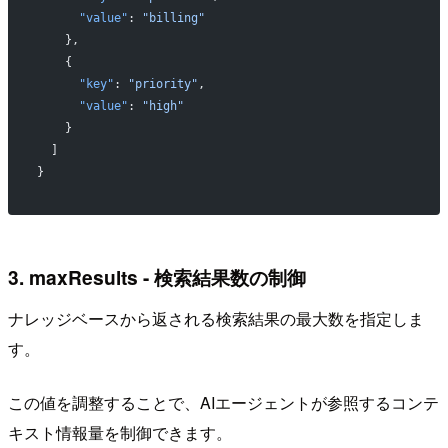
      "value"
: 
"billing"
    },
    {
      "key"
: 
"priority"
,
      "value"
: 
"high"
    }
  ]
}
3. maxResults - 検索結果数の制御
ナレッジベースから返される検索結果の最大数を指定しま
す。
この値を調整することで、AIエージェントが参照するコンテ
キスト情報量を制御できます。