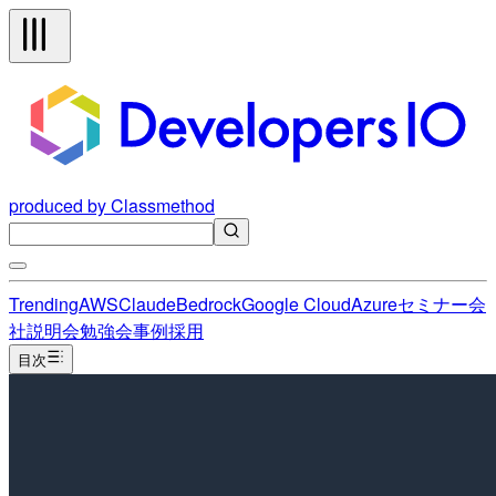
produced by Classmethod
Trending
AWS
Claude
Bedrock
Google Cloud
Azure
セミナー
会
社説明会
勉強会
事例
採用
目次