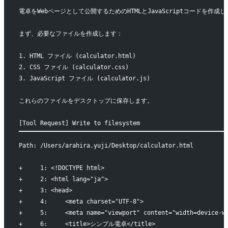
電卓をWebページとして公開するためのHTMLとJavaScriptコードを
まず、必要なファイルを作成します：
1. HTML ファイル (calculator.html)
2. CSS ファイル (calculator.css)
3. JavaScript ファイル (calculator.js)
これらのファイルをデスクトップに保存します。
[Tool Request] Write to filesystem
▔▔▔▔▔▔▔▔▔▔▔▔▔▔▔▔▔▔▔▔▔▔▔▔▔▔▔▔▔▔▔▔▔▔▔▔▔▔▔▔▔▔▔▔▔▔▔▔▔▔▔▔▔▔▔▔▔▔
Path: /Users/arahira.yuji/Desktop/calculator.html
+     1: <!DOCTYPE html>
+     2: <html lang="ja">
+     3: <head>
+     4:     <meta charset="UTF-8">
+     5:     <meta name="viewport" content="width=device-w
+     6:     <title>シンプル電卓</title>