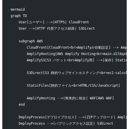
mermaid
graph TD
    User[ユーザー] -->|HTTPS| CloudFront
    User -->|HTTP 代替アクセス経路| S3Direct
    subgraph AWS
        CloudFront[CloudFront<br>Amplifyが自動設定] --> Ampl
        AmplifyHosting[AWS Amplify Hosting<br>main.d1l6qx
        AmplifyS3[S3 バケット<br>Amplify用] -->|保存| StaticF
        S3Direct[S3 静的ウェブサイトホスティング<br>ec2-calculator-
        StaticFiles[静的ファイル<br>HTML/CSS/JavaScript]
        AmplifyHosting -->|将来的に統合| WAF[AWS WAF]
    end
    DeployProcess[デプロイプロセス] -->|ZIPアップロード| Amplif
    DeployProcess -->|パブリックアクセス設定| S3Direct