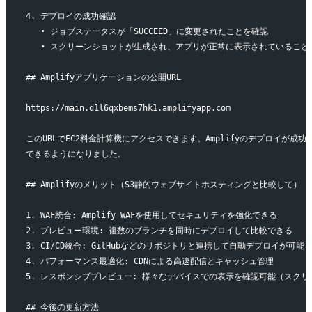
4. デプロイの成功確認
   • ジョブステータスが「SUCCEED」に変更されたことを確認
   • スクリーンショットが生成され、アプリが正常に表示されていること
## Amplifyアプリケーションの公開URL
https://main.d1l6qxbems7hk1.amplifyapp.com
このURLでEC2料金計算機にアクセスできます。Amplifyのデプロイが成功し
できるようになりました。
## Amplifyのメリット（S3静的ウェブサイトホスティングと比較して）
1. WAF統合: Amplify WAFを使用してセキュリティを強化できる
2. プレビュー環境: 複数のブランチを同時にデプロイして比較できる
3. CI/CD統合: GitHubなどのリポジトリと連携して自動デプロイが可能
4. パフォーマンス最適化: CDNによる高速配信とキャッシュ管理
5. レスポンシブプレビュー: 様々なデバイスでの表示を確認可能（スク
## 今後の更新方法