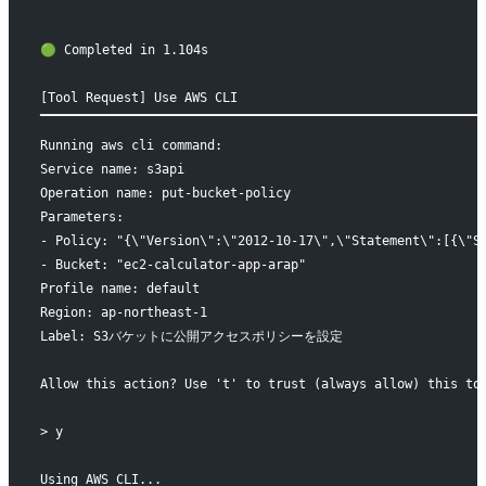
▔▔▔▔▔▔▔▔▔▔▔▔▔▔▔▔▔▔▔▔▔▔▔▔▔▔▔▔▔▔▔▔▔▔▔▔▔▔▔▔▔▔▔▔▔▔▔▔▔▔▔▔▔▔▔▔▔▔
🟢 Completed in 1.104s
[Tool Request] Use AWS CLI
▔▔▔▔▔▔▔▔▔▔▔▔▔▔▔▔▔▔▔▔▔▔▔▔▔▔▔▔▔▔▔▔▔▔▔▔▔▔▔▔▔▔▔▔▔▔▔▔▔▔▔▔▔▔▔▔▔▔
Running aws cli command:
Service name: s3api
Operation name: put-bucket-policy
Parameters: 
- Policy: "{\"Version\":\"2012-10-17\",\"Statement\":[{\"S
- Bucket: "ec2-calculator-app-arap"
Profile name: default
Region: ap-northeast-1
Label: S3バケットに公開アクセスポリシーを設定
Allow this action? Use 't' to trust (always allow) this to
> y
Using AWS CLI...