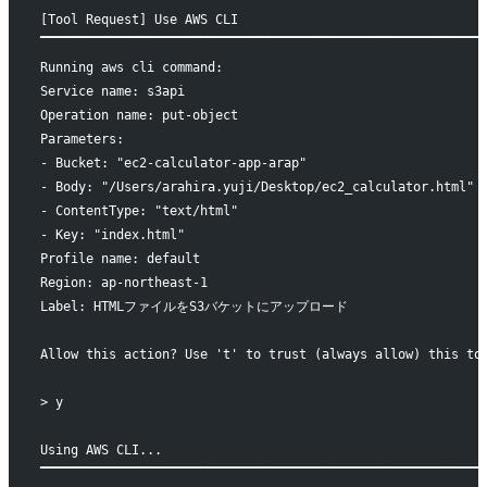
[Tool Request] Use AWS CLI
▔▔▔▔▔▔▔▔▔▔▔▔▔▔▔▔▔▔▔▔▔▔▔▔▔▔▔▔▔▔▔▔▔▔▔▔▔▔▔▔▔▔▔▔▔▔▔▔▔▔▔▔▔▔▔▔▔▔
Running aws cli command:
Service name: s3api
Operation name: put-object
Parameters: 
- Bucket: "ec2-calculator-app-arap"
- Body: "/Users/arahira.yuji/Desktop/ec2_calculator.html"
- ContentType: "text/html"
- Key: "index.html"
Profile name: default
Region: ap-northeast-1
Label: HTMLファイルをS3バケットにアップロード
Allow this action? Use 't' to trust (always allow) this to
> y
Using AWS CLI...
▔▔▔▔▔▔▔▔▔▔▔▔▔▔▔▔▔▔▔▔▔▔▔▔▔▔▔▔▔▔▔▔▔▔▔▔▔▔▔▔▔▔▔▔▔▔▔▔▔▔▔▔▔▔▔▔▔▔