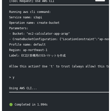
[Tool Request] Use AWS CLI
▔▔▔▔▔▔▔▔▔▔▔▔▔▔▔▔▔▔▔▔▔▔▔▔▔▔▔▔▔▔▔▔▔▔▔▔▔▔▔▔▔▔▔▔▔▔▔▔▔▔▔▔▔▔▔▔▔▔
Running aws cli command:
Service name: s3api
Operation name: create-bucket
Parameters: 
- Bucket: "ec2-calculator-app-arap"
- CreateBucketConfiguration: {"LocationConstraint":"ap-nor
Profile name: default
Region: ap-northeast-1
Label: EC2計算機用のS3バケットを作成
Allow this action? Use 't' to trust (always allow) this to
> y
Using AWS CLI...
▔▔▔▔▔▔▔▔▔▔▔▔▔▔▔▔▔▔▔▔▔▔▔▔▔▔▔▔▔▔▔▔▔▔▔▔▔▔▔▔▔▔▔▔▔▔▔▔▔▔▔▔▔▔▔▔▔▔
🟢 Completed in 1.994s