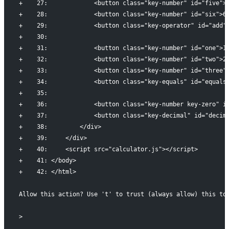
+    27:             <button class="key-number" id="five">
+    28:             <button class="key-number" id="six">6
+    29:             <button class="key-operator" id="add"
+    30:             
+    31:             <button class="key-number" id="one">1
+    32:             <button class="key-number" id="two">2
+    33:             <button class="key-number" id="three"
+    34:             <button class="key-equals" id="equals
+    35:             
+    36:             <button class="key-number key-zero" i
+    37:             <button class="key-decimal" id="decim
+    38:         </div>
+    39:     </div>
+    40:     <script src="calculator.js"></script>
+    41: </body>
+    42: </html>
Allow this action? Use 't' to trust (always allow) this to
> 