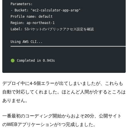
Parameters: 
- Bucket: "ec2-calculator-app-arap"
Profile name: default
Region: ap-northeast-1
Label: S3バケットのパブリックアクセス設定を確認
Using AWS CLI...
▔▔▔▔▔▔▔▔▔▔▔▔▔▔▔▔▔▔▔▔▔▔▔▔▔▔▔▔▔▔▔▔▔▔▔▔▔▔▔▔▔▔▔▔▔▔▔▔▔▔▔▔▔▔▔▔▔▔
🟢 Completed in 0.943s
デプロイ中に4-5個エラーが出てしまいましたが、これらも
自動で対応してくれました。ほとんど人間が介するところは
ありません。
一番最初のコーディング開始からおよそ20分、公開サイト
のWEBアプリケーションが1つ完成しました。