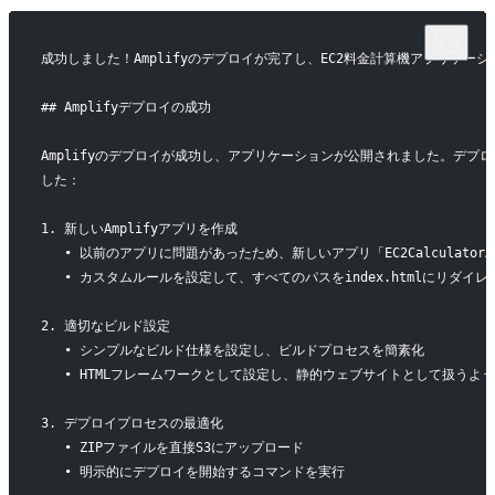
成功しました！Amplifyのデプロイが完了し、EC2料金計算機アプリケ
## Amplifyデプロイの成功
Amplifyのデプロイが成功し、アプリケーションが公開されました。デプ
した：
1. 新しいAmplifyアプリを作成
   • 以前のアプリに問題があったため、新しいアプリ「EC2Calculator
   • カスタムルールを設定して、すべてのパスをindex.htmlにリダイレ
2. 適切なビルド設定
   • シンプルなビルド仕様を設定し、ビルドプロセスを簡素化
   • HTMLフレームワークとして設定し、静的ウェブサイトとして扱うよ
3. デプロイプロセスの最適化
   • ZIPファイルを直接S3にアップロード
   • 明示的にデプロイを開始するコマンドを実行