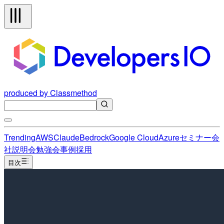
produced by Classmethod
Trending
AWS
Claude
Bedrock
Google Cloud
Azure
セミナー
会
社説明会
勉強会
事例
採用
目次