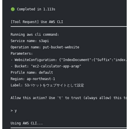
🟢 Completed in 1.113s
[Tool Request] Use AWS CLI
▔▔▔▔▔▔▔▔▔▔▔▔▔▔▔▔▔▔▔▔▔▔▔▔▔▔▔▔▔▔▔▔▔▔▔▔▔▔▔▔▔▔▔▔▔▔▔▔▔▔▔▔▔▔▔▔▔▔
Running aws cli command:
Service name: s3api
Operation name: put-bucket-website
Parameters: 
- WebsiteConfiguration: {"IndexDocument":{"Suffix":"index.
- Bucket: "ec2-calculator-app-arap"
Profile name: default
Region: ap-northeast-1
Label: S3バケットをウェブサイトとして設定
Allow this action? Use 't' to trust (always allow) this to
> y
Using AWS CLI...