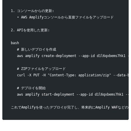
1. コンソールからの更新:
   • AWS Amplifyコンソールから直接ファイルをアップロード
2. APIを使用した更新:
bash
   # 新しいデプロイを作成
   aws amplify create-deployment --app-id d1l6qxbems7hk1 -
   # ZIPファイルをアップロード
   curl -X PUT -H "Content-Type: application/zip" --data
   # デプロイを開始
   aws amplify start-deployment --app-id d1l6qxbems7hk1 --
これでAmplifyを使ったデプロイが完了し、将来的にAmplify WAF