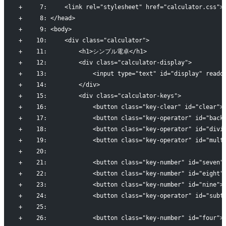
+     7:     <link rel="stylesheet" href="calculator.css">
+     8: </head>
+     9: <body>
+    10:     <div class="calculator">
+    11:         <h1>シンプル電卓</h1>
+    12:         <div class="calculator-display">
+    13:             <input type="text" id="display" reado
+    14:         </div>
+    15:         <div class="calculator-keys">
+    16:             <button class="key-clear" id="clear">
+    17:             <button class="key-operator" id="back
+    18:             <button class="key-operator" id="divi
+    19:             <button class="key-operator" id="mult
+    20:             
+    21:             <button class="key-number" id="seven"
+    22:             <button class="key-number" id="eight"
+    23:             <button class="key-number" id="nine">
+    24:             <button class="key-operator" id="subt
+    25:             
+    26:             <button class="key-number" id="four">