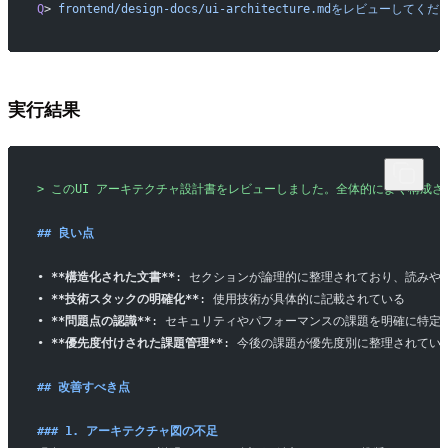
Q
> 
frontend/design-docs/ui-architecture.mdをレビューしてくだ
実行結果
> このUI アーキテクチャ設計書をレビューしました。全体的によく構成
## 良い点
• 
**構造化された文書**
: セクションが論理的に整理されており、読みや
• 
**技術スタックの明確化**
: 使用技術が具体的に記載されている
• 
**問題点の認識**
: セキュリティやパフォーマンスの課題を明確に特定
• 
**優先度付けされた課題管理**
: 今後の課題が優先度別に整理されてい
## 改善すべき点
### 1. アーキテクチャ図の不足