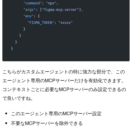
      "command"
: 
"npx"
,
      "args"
: [
"figma-mcp-server"
],
      "env"
: {
        "FIGMA_TOKEN"
: 
"xxxxx"
      }
    }
  }
}
こちらがカスタムエージェントの特に強力な部分で、この
エージェント専用のMCPサーバーだけを有効化できます。
コンテキストごとに必要なMCPサーバーのみ設定できるの
で良いですね。
このエージェント専用のMCPサーバー設定
不要なMCPサーバーを除外できる