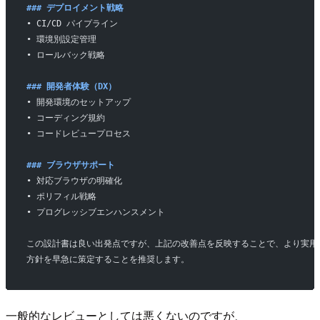
### デプロイメント戦略
• CI/CD パイプライン
• 環境別設定管理
• ロールバック戦略
### 開発者体験（DX）
• 開発環境のセットアップ
• コーディング規約
• コードレビュープロセス
### ブラウザサポート
• 対応ブラウザの明確化
• ポリフィル戦略
• プログレッシブエンハンスメント
この設計書は良い出発点ですが、上記の改善点を反映することで、より実用
方針を早急に策定することを推奨します。
一般的なレビューとしては悪くないのですが、