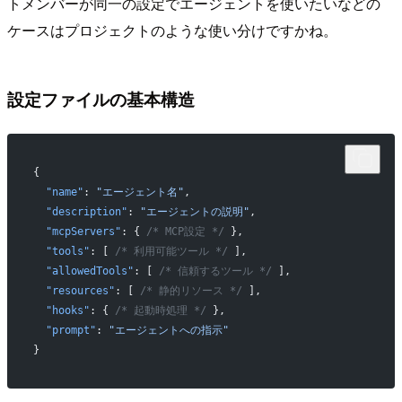
トメンバーが同一の設定でエージェントを使いたいなどの
ケースはプロジェクトのような使い分けですかね。
設定ファイルの基本構造
{
  "name"
: 
"エージェント名"
,
  "description"
: 
"エージェントの説明"
,
  "mcpServers"
: { 
/* MCP設定 */
 },
  "tools"
: [ 
/* 利用可能ツール */
 ],
  "allowedTools"
: [ 
/* 信頼するツール */
 ],
  "resources"
: [ 
/* 静的リソース */
 ],
  "hooks"
: { 
/* 起動時処理 */
 },
  "prompt"
: 
"エージェントへの指示"
}