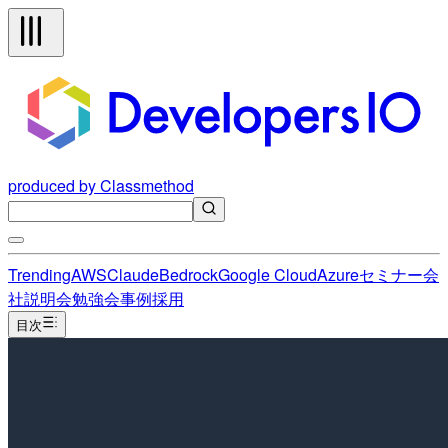
produced by Classmethod
Trending
AWS
Claude
Bedrock
Google Cloud
Azure
セミナー
会
社説明会
勉強会
事例
採用
目次