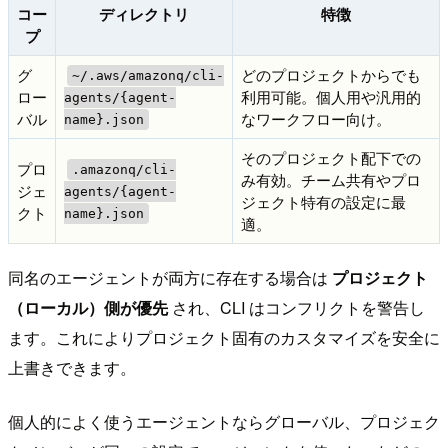
コー
ディレクトリ
特徴
プ
グ
どのプロジェクトからでも
~/.aws/amazonq/cli-
ロー
利用可能。個人用や汎用的
agents/{agent-
バル
なワークフロー向け。
name}.json
そのプロジェクト配下での
プロ
.amazonq/cli-
み有効。チーム共有やプロ
ジェ
agents/{agent-
ジェクト特有の設定に最
クト
name}.json
適。
同名のエージェントが両方に存在する場合は
プロジェクト
（ローカル）側が優先
され、CLI はコンフリクトを警告し
ます。これによりプロジェクト固有のカスタマイズを安全に
上書きできます。
個人的によく使うエージェントならグローバル、プロジェク