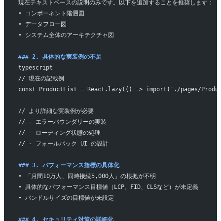
現在テキストベースの説明のみです。以下を追加することを推奨します：
• コンポーネント階層図
• データフロー図
• システム全体のアーキテクチャ図
### 2. 具体的な実装例の不足
typescript
// 現在の記載例
const ProductList = React.lazy(() => import('./pages/Produ
// より詳細な実装例が必要
// - エラーバウンダリーの実装
// - ローディング状態の処理
// - フォールバック UI の設計
### 3. パフォーマンス指標の具体化
• 「月間10万人、同時接続5,000人」の根拠が不明
• 具体的なパフォーマンス目標値（LCP、FID、CLSなど）が未定義
• バンドルサイズの目標値が未設定
### 4. セキュリティ対策の詳細化