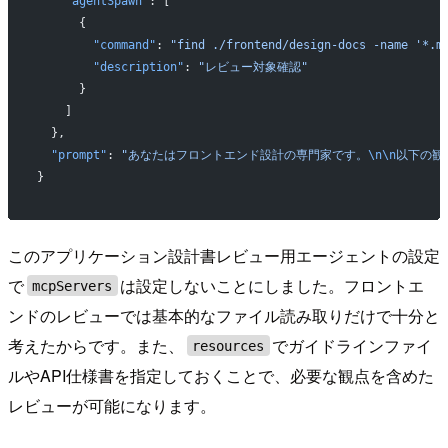
    "agentSpawn"
: [
      {
        "command"
: 
"find ./frontend/design-docs -name '*.m
        "description"
: 
"レビュー対象確認"
      }
    ]
  },
  "prompt"
: 
"あなたはフロントエンド設計の専門家です。
\n\n
以下の観
}
このアプリケーション設計書レビュー用エージェントの設定
で
は設定しないことにしました。フロントエ
mcpServers
ンドのレビューでは基本的なファイル読み取りだけで十分と
考えたからです。また、
でガイドラインファイ
resources
ルやAPI仕様書を指定しておくことで、必要な観点を含めた
レビューが可能になります。