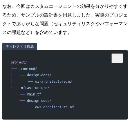
なお、今回はカスタムエージェントの効果を分かりやすくす
るため、サンプルの設計書を用意しました。実際のプロジェ
クトでありがちな問題（セキュリティリスクやパフォーマン
スの課題など）を含めています。
ディレクトリ構成
project/
├──
 frontend/
│
   └──
 design-docs/
│
       └──
 ui-architecture.md
└──
 infrastructure/
    ├──
 main.tf
    └──
 design-docs/
        └──
 aws-architecture.md