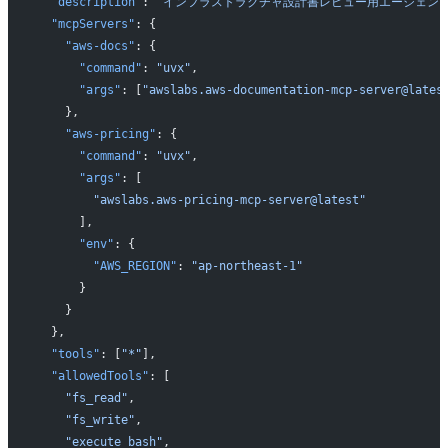
  "description"
: 
"インフラストラクチャ設計書レビュー用エージェント
  "mcpServers"
: {
    "aws-docs"
: {
      "command"
: 
"uvx"
,
      "args"
: [
"awslabs.aws-documentation-mcp-server@lates
    },
    "aws-pricing"
: {
      "command"
: 
"uvx"
,
      "args"
: [
        "awslabs.aws-pricing-mcp-server@latest"
      ],
      "env"
: {
        "AWS_REGION"
: 
"ap-northeast-1"
      }
    }
  },
  "tools"
: [
"*"
],
  "allowedTools"
: [
    "fs_read"
,
    "fs_write"
,
    "execute_bash"
,