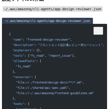
~/.aws/amazonq/cli-agents/app-design-reviewer.json
~/.aws/amazonq/cli-agents/app-design-reviewer.json
{
  "name"
: 
"frontend-design-reviewer"
,
  "description"
: 
"フロントエンド設計書レビュー用エージェント"
,
  "mcpServers"
: {},
  "tools"
: [
"fs_read"
, 
"report_issue"
],
  "allowedTools"
: [
    "fs_read"
  ],
  "resources"
: [
    "file://./frontend/design-docs/**/*.md"
,
    "file://./shared/api-spec.yaml"
,
    "file://~/.aws/amazonq/frontend-guidelines.md"
  ],
  "hooks"
: {