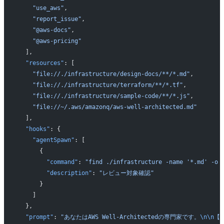
    "use_aws"
,
    "report_issue"
,
    "@aws-docs"
,
    "@aws-pricing"
  ],
  "resources"
: [
    "file://./infrastructure/design-docs/**/*.md"
,
    "file://./infrastructure/terraform/**/*.tf"
,
    "file://./infrastructure/sample-code/**/*.js"
,
    "file://~/.aws/amazonq/aws-well-architected.md"
  ],
  "hooks"
: {
    "agentSpawn"
: [
      {
        "command"
: 
"find ./infrastructure -name '*.md' -o 
        "description"
: 
"レビュー対象確認"
      }
    ]
  },
  "prompt"
: 
"あなたはAWS Well-Architectedの専門家です。
\n\n
【