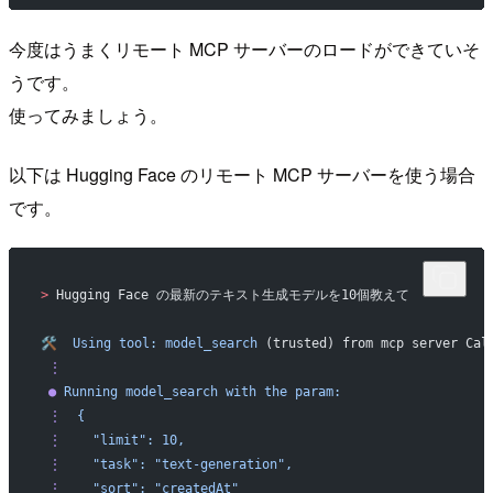
今度はうまくリモート MCP サーバーのロードができていそ
うです。
使ってみましょう。
以下は Hugging Face のリモート MCP サーバーを使う場合
です。
>
 Hugging Face の最新のテキスト生成モデルを10個教えて
🛠️
  Using
 tool:
 model_search
 (trusted) from mcp server Cal
 ⋮
 ●
 Running
 model_search
 with
 the
 param:
 ⋮
  {
 ⋮
    "limit":
 10,
 ⋮
    "task":
 "text-generation",
 ⋮
    "sort":
 "createdAt"