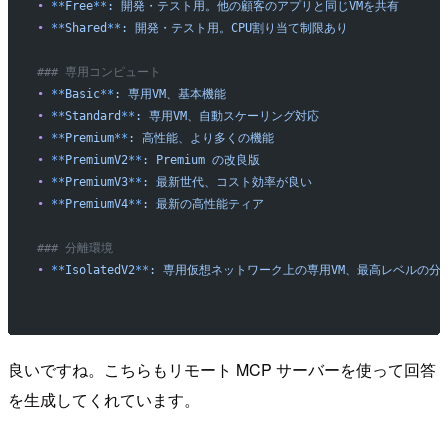
•
 **
Free
**
:
 開発・テスト用。他の顧客のアプリと同じVMを共有
•
 **
Shared
**
:
 開発・テスト用。CPU割り当て制限あり
### 専用コンピュート
•
 **
Basic
**
:
 専用VM、基本機能
•
 **
Standard
**
:
 専用VM、自動スケーリング対応
•
 **
Premium
**
:
 高性能、より多くの機能
•
 **
PremiumV2
**
:
 Premium
 の改良版
•
 **
PremiumV3
**
:
 最新世代、コスト効率が良い
•
 **
PremiumV4
**
:
 最新の高性能ティア
### 分離環境
•
 **
IsolatedV2
**
:
 専用仮想ネットワーク上の専用VM、最高レベルの分
良いですね。こちらもリモート MCP サーバーを使って回答
を生成してくれています。