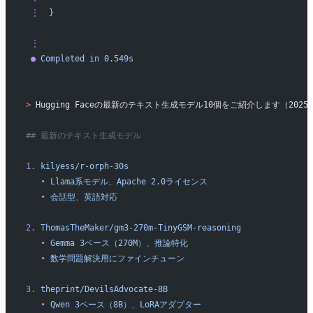
 ⋮
  }
 ⋮
 ●
 Completed
 in
 0.549s
>
 Hugging Faceの最新のテキスト生成モデル10個をご紹介します（2025
## 最新のテキスト生成モデル
1.
 kilyess/r-orph-30s
   •
 Llama系モデル、Apache
 2.0ライセンス
   •
 会話型、英語対応
2.
 ThomasTheMaker/gm3-270m-TinyGSM-reasoning
   •
 Gemma
 3ベース（270M）、推論特化
   •
 数学問題解決用にファインチューン
3.
 theprint/DevilsAdvocate-8B
   •
 Qwen
 3ベース（8B）、LoRAアダプター