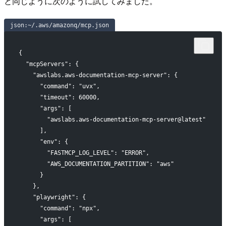
と同じように次のように試してみました。
json:~/.aws/amazonq/mcp.json
{
 "mcpServers": {
   "awslabs.aws-documentation-mcp-server": {
     "command": "uvx",
     "timeout": 60000,
     "args": [
       "awslabs.aws-documentation-mcp-server@latest"
     ],
     "env": {
       "FASTMCP_LOG_LEVEL": "ERROR",
       "AWS_DOCUMENTATION_PARTITION": "aws"
     }
   },
   "playwright": {
     "command": "npx",
     "args": [