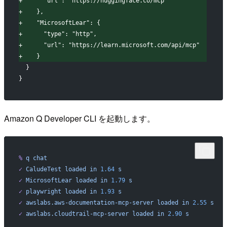
+
      "url": "https://huggingface.co/mcp"
+
    },
+
    "MicrosoftLear": {
+
      "type": "http",
+
      "url": "https://learn.microsoft.com/api/mcp"
+
    }
 }
}
Amazon Q Developer CLI を起動します。
%
 q
 chat
✓
 CaludeTest
 loaded
 in
 1.64
 s
✓
 MicrosoftLear
 loaded
 in
 1.79
 s
✓
 playwright
 loaded
 in
 1.93
 s
✓
 awslabs.aws-documentation-mcp-server
 loaded
 in
 2.55
 s
✓
 awslabs.cloudtrail-mcp-server
 loaded
 in
 2.90
 s