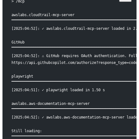
> /mcp
awslabs.cloudtrail-mcp-server
▔▔▔▔▔▔▔▔▔▔▔▔▔▔▔▔▔▔▔▔▔▔▔▔▔▔▔▔▔▔▔▔▔▔▔▔▔▔▔▔▔▔▔▔▔▔▔▔▔▔▔▔▔▔▔▔▔▔
[2025:04:52]: ✓ awslabs.cloudtrail-mcp-server loaded in 2.
GitHub
▔▔▔▔▔▔▔▔▔▔▔▔▔▔▔▔▔▔▔▔▔▔▔▔▔▔▔▔▔▔▔▔▔▔▔▔▔▔▔▔▔▔▔▔▔▔▔▔▔▔▔▔▔▔▔▔▔▔
[2025:04:52]: ⚠ GitHub requires OAuth authentication. Foll
https://api.githubcopilot.com/authorize?response_type=code
playwright
▔▔▔▔▔▔▔▔▔▔▔▔▔▔▔▔▔▔▔▔▔▔▔▔▔▔▔▔▔▔▔▔▔▔▔▔▔▔▔▔▔▔▔▔▔▔▔▔▔▔▔▔▔▔▔▔▔▔
[2025:04:51]: ✓ playwright loaded in 1.50 s
awslabs.aws-documentation-mcp-server
▔▔▔▔▔▔▔▔▔▔▔▔▔▔▔▔▔▔▔▔▔▔▔▔▔▔▔▔▔▔▔▔▔▔▔▔▔▔▔▔▔▔▔▔▔▔▔▔▔▔▔▔▔▔▔▔▔▔
[2025:04:52]: ✓ awslabs.aws-documentation-mcp-server loade
Still loading:
▔▔▔▔▔▔▔▔▔▔▔▔▔▔▔▔▔▔▔▔▔▔▔▔▔▔▔▔▔▔▔▔▔▔▔▔▔▔▔▔▔▔▔▔▔▔▔▔▔▔▔▔▔▔▔▔▔▔