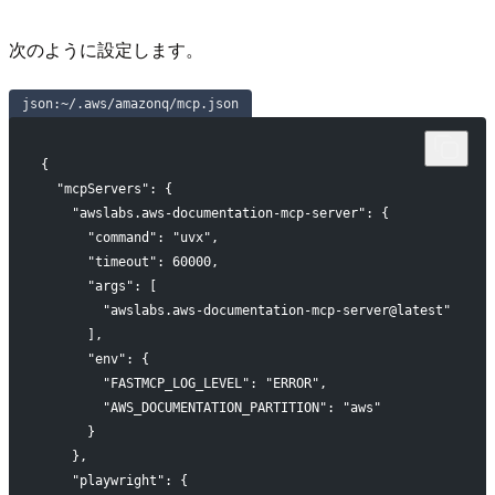
次のように設定します。
json:~/.aws/amazonq/mcp.json
{
 "mcpServers": {
   "awslabs.aws-documentation-mcp-server": {
     "command": "uvx",
     "timeout": 60000,
     "args": [
       "awslabs.aws-documentation-mcp-server@latest"
     ],
     "env": {
       "FASTMCP_LOG_LEVEL": "ERROR",
       "AWS_DOCUMENTATION_PARTITION": "aws"
     }
   },
   "playwright": {