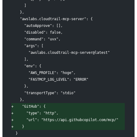
     ]
   },
   "awslabs.cloudtrail-mcp-server": {
     "autoApprove": [],
     "disabled": false,
     "command": "uvx",
     "args": [
       "awslabs.cloudtrail-mcp-server@latest"
     ],
     "env": {
       "AWS_PROFILE": "hoge",
       "FASTMCP_LOG_LEVEL": "ERROR"
     },
     "transportType": "stdio"
   },
+
    "GitHub": {
+
      "type": "http",
+
      "url": "https://api.githubcopilot.com/mcp/"
+
    }
 }