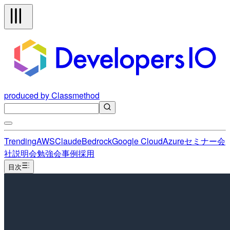
produced by Classmethod
Trending
AWS
Claude
Bedrock
Google Cloud
Azure
セミナー
会
社説明会
勉強会
事例
採用
目次