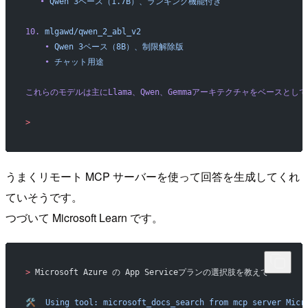
   •
 Qwen
 3ベース（1.7B）、ランキング機能付き
10.
 mlgawd/qwen_2_abl_v2
    •
 Qwen
 3ベース（8B）、制限解除版
    •
 チャット用途
これらのモデルは主にLlama、Qwen、Gemmaアーキテクチャをベース
>
うまくリモート MCP サーバーを使って回答を生成してくれ
ていそうです。
つづいて Microsoft Learn です。
>
 Microsoft Azure の App Serviceプランの選択肢を教えて
🛠️
  Using
 tool:
 microsoft_docs_search
 from
 mcp
 server
 Micr