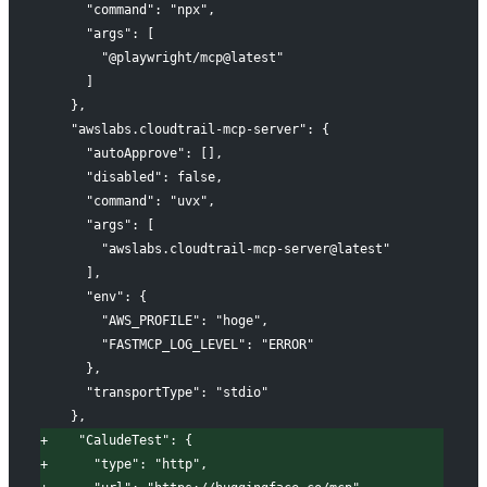
     "command": "npx",
     "args": [
       "@playwright/mcp@latest"
     ]
   },
   "awslabs.cloudtrail-mcp-server": {
     "autoApprove": [],
     "disabled": false,
     "command": "uvx",
     "args": [
       "awslabs.cloudtrail-mcp-server@latest"
     ],
     "env": {
       "AWS_PROFILE": "hoge",
       "FASTMCP_LOG_LEVEL": "ERROR"
     },
     "transportType": "stdio"
   },
+
    "CaludeTest": {
+
      "type": "http",