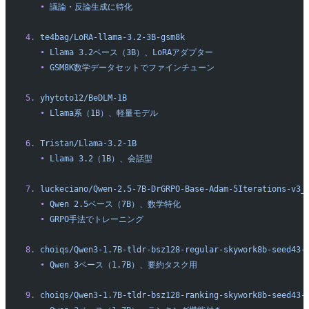
   •
 議論・反論生成に特化
4.
 te4bag/LoRA-llama-3.2-3B-gsm8k
   •
 Llama
 3.2ベース（3B）、LoRAアダプター
   •
 GSM8K数学データセットでファインチューン
5.
 yhytoto12/BeDLM-1B
   •
 Llama系（1B）、軽量モデル
6.
 Tristan/Llama-3.2-1B
   •
 Llama
 3.2（1B）、会話型
7.
 luckeciano/Qwen-2.5-7B-DrGRPO-Base-Adam-5Iterations-v3_
   •
 Qwen
 2.5ベース（7B）、数学特化
   •
 GRPO手法でトレーニング
8.
 choiqs/Qwen3-1.7B-tldr-bsz128-regular-skywork8b-seed43-
   •
 Qwen
 3ベース（1.7B）、要約タスク用
9.
 choiqs/Qwen3-1.7B-tldr-bsz128-ranking-skywork8b-seed43-