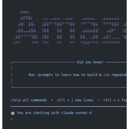
    ⢠⣶⣶⣦⠀⠀⠀⠀⠀⠀⠀⠀⠀⠀⠀⠀⠀⠀⠀⠀⠀⠀⠀⠀⠀⠀⠀⠀⠀⠀⠀⠀⠀⠀⠀⠀⠀⠀⠀⠀⠀⠀
 ⠀⠀⠀⣾⡿⢻⣿⡆⠀⠀⠀⢀⣄⡄⢀⣠⣤⣤⡀⢀⣠⣤⣤⡀⠀⠀⢀⣠⣤⣤⣤⣄⠀⠀⢀⣤⣤⣤⣤⣤⣤⡀⠀⠀
 ⠀⠀⣼⣿⠇⠀⣿⣿⡄⠀⠀⢸⣿⣿⠛⠉⠻⣿⣿⠛⠉⠛⣿⣿⠀⠀⠘⠛⠉⠉⠻⣿⣧⠀⠈⠛⠛⠛⣻⣿⡿⠀⢀⣾
 ⠀⢰⣿⣿⣤⣤⣼⣿⣷⠀⠀⢸⣿⣿⠀⠀⠀⣿⣿⠀⠀⠀⣿⣿⠀⠀⢀⣴⣶⣶⣶⣿⣿⠀⠀⠀⣠⣾⡿⠋⠀⠀⢸⣿
 ⢀⣿⣿⠋⠉⠉⠉⢻⣿⣇⠀⢸⣿⣿⠀⠀⠀⣿⣿⠀⠀⠀⣿⣿⠀⠀⣿⣿⡀⠀⣠⣿⣿⠀⢀⣴⣿⣋⣀⣀⣀⡀⠘⣿
 ⠚⠛⠋⠀⠀⠀⠀⠘⠛⠛⠀⠘⠛⠛⠀⠀⠀⠛⠛⠀⠀⠀⠛⠛⠀⠀⠙⠻⠿⠟⠋⠛⠛⠀⠘⠛⠛⠛⠛⠛⠛⠃⠀⠈
 ⠀⠀⠀⠀⠀⠀⠀⠀⠀⠀⠀⠀⠀⠀⠀⠀⠀⠀⠀⠀⠀⠀⠀⠀⠀⠀⠀⠀⠀⠀⠀⠀⠀⠀⠀⠀⠀⠀⠀⠀⠀⠀⠀⠀
╭───────────────────────────────
 Did
 you
 know?
 ───────────
│
                                                         
│
        Run
 /prompts
 to
 learn
 how
 to
 build
 & 
run
 repeatab
│
                                                         
╰─────────────────────────────────────────────────────────
/help
 all
 commands
  •
  ctrl
 +
 j
 new
 lines
  •
  ctrl
 +
 s
 fuz
━━━━━━━━━━━━━━━━━━━━━━━━━━━━━━━━━━━━━━━━━━━━━━━━━━━━━━━━━━
🤖
 You
 are
 chatting
 with
 claude-sonnet-4
>