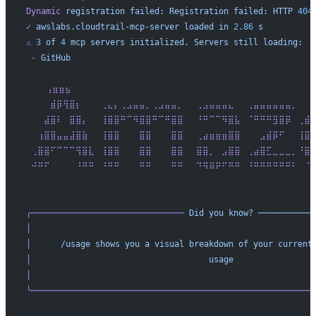
Dynamic
 registration
 failed:
 Registration
 failed:
 HTTP
 404
✓
 awslabs.cloudtrail-mcp-server
 loaded
 in
 2.86
 s
⚠
 3
 of
 4
 mcp
 servers
 initialized.
 Servers
 still
 loading:
 -
 GitHub
    ⢠⣶⣶⣦⠀⠀⠀⠀⠀⠀⠀⠀⠀⠀⠀⠀⠀⠀⠀⠀⠀⠀⠀⠀⠀⠀⠀⠀⠀⠀⠀⠀⠀⠀⠀⠀⠀⠀⠀⠀⠀⠀
 ⠀⠀⠀⣾⡿⢻⣿⡆⠀⠀⠀⢀⣄⡄⢀⣠⣤⣤⡀⢀⣠⣤⣤⡀⠀⠀⢀⣠⣤⣤⣤⣄⠀⠀⢀⣤⣤⣤⣤⣤⣤⡀⠀⠀
 ⠀⠀⣼⣿⠇⠀⣿⣿⡄⠀⠀⢸⣿⣿⠛⠉⠻⣿⣿⠛⠉⠛⣿⣿⠀⠀⠘⠛⠉⠉⠻⣿⣧⠀⠈⠛⠛⠛⣻⣿⡿⠀⢀⣾
 ⠀⢰⣿⣿⣤⣤⣼⣿⣷⠀⠀⢸⣿⣿⠀⠀⠀⣿⣿⠀⠀⠀⣿⣿⠀⠀⢀⣴⣶⣶⣶⣿⣿⠀⠀⠀⣠⣾⡿⠋⠀⠀⢸⣿
 ⢀⣿⣿⠋⠉⠉⠉⢻⣿⣇⠀⢸⣿⣿⠀⠀⠀⣿⣿⠀⠀⠀⣿⣿⠀⠀⣿⣿⡀⠀⣠⣿⣿⠀⢀⣴⣿⣋⣀⣀⣀⡀⠘⣿
 ⠚⠛⠋⠀⠀⠀⠀⠘⠛⠛⠀⠘⠛⠛⠀⠀⠀⠛⠛⠀⠀⠀⠛⠛⠀⠀⠙⠻⠿⠟⠋⠛⠛⠀⠘⠛⠛⠛⠛⠛⠛⠃⠀⠈
 ⠀⠀⠀⠀⠀⠀⠀⠀⠀⠀⠀⠀⠀⠀⠀⠀⠀⠀⠀⠀⠀⠀⠀⠀⠀⠀⠀⠀⠀⠀⠀⠀⠀⠀⠀⠀⠀⠀⠀⠀⠀⠀⠀⠀
╭───────────────────────────────
 Did
 you
 know?
 ───────────
│
                                                         
│
      /usage
 shows
 you
 a
 visual
 breakdown
 of
 your
 current
│
                                    usage
                
│
                                                         
╰─────────────────────────────────────────────────────────