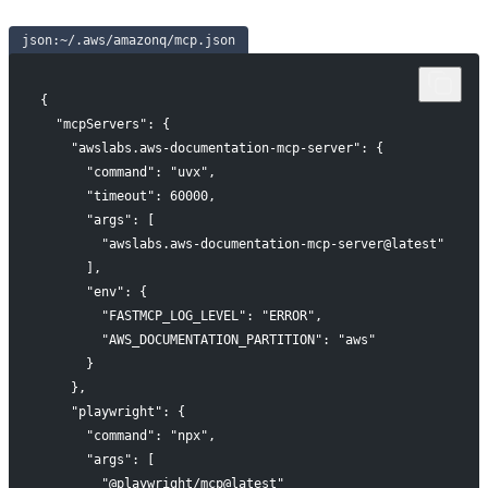
json:~/.aws/amazonq/mcp.json
{
 "mcpServers": {
   "awslabs.aws-documentation-mcp-server": {
     "command": "uvx",
     "timeout": 60000,
     "args": [
       "awslabs.aws-documentation-mcp-server@latest"
     ],
     "env": {
       "FASTMCP_LOG_LEVEL": "ERROR",
       "AWS_DOCUMENTATION_PARTITION": "aws"
     }
   },
   "playwright": {
     "command": "npx",
     "args": [
       "@playwright/mcp@latest"