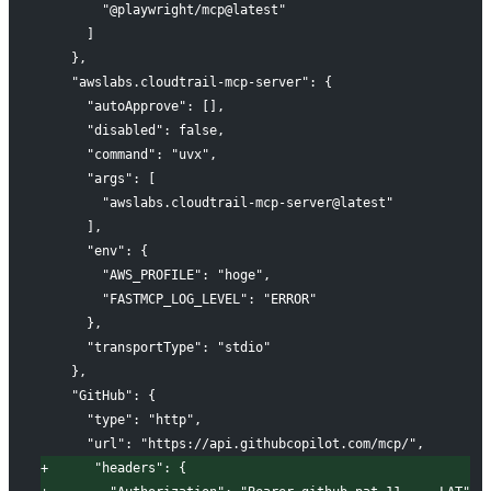
       "@playwright/mcp@latest"
     ]
   },
   "awslabs.cloudtrail-mcp-server": {
     "autoApprove": [],
     "disabled": false,
     "command": "uvx",
     "args": [
       "awslabs.cloudtrail-mcp-server@latest"
     ],
     "env": {
       "AWS_PROFILE": "hoge",
       "FASTMCP_LOG_LEVEL": "ERROR"
     },
     "transportType": "stdio"
   },
   "GitHub": {
     "type": "http",
     "url": "https://api.githubcopilot.com/mcp/",
+
      "headers": {