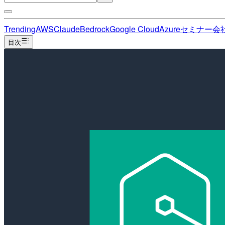
Trending
AWS
Claude
Bedrock
Google Cloud
Azure
セミナー
会
目次