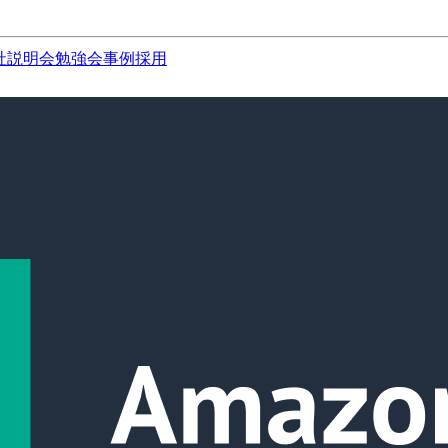
社説明会
勉強会
事例
採用