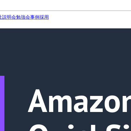
社説明会
勉強会
事例
採用