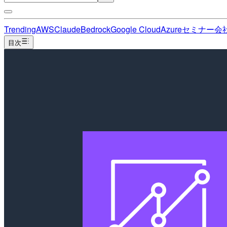
Trending
AWS
Claude
Bedrock
Google Cloud
Azure
セミナー
会
目次