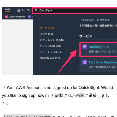
「Your AWS Account is not signed up for QuickSight. Would
you like to sign up now?」と記載された画面に遷移しまし
た。