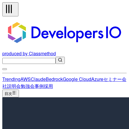
produced by Classmethod
Trending
AWS
Claude
Bedrock
Google Cloud
Azure
セミナー
会
社説明会
勉強会
事例
採用
目次