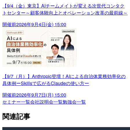
【9/4（金）東京】AIチームメイトが変える次世代コンタク
トセンター～顧客体験向上とオペレーション改革の最前線～
開催前
2026年9月4日(金) 15:00
【9/7（月）】Anthropic登壇！AIによる自治体業務効率化の
具体例ーSkillsで広がるClaudeの使い方ー
開催前
2026年9月7日(月) 15:00
セミナー一覧
会社説明会一覧
勉強会一覧
関連記事