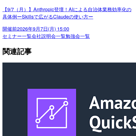
【9/7（月）】Anthropic登壇！AIによる自治体業務効率化の
具体例ーSkillsで広がるClaudeの使い方ー
開催前
2026年9月7日(月) 15:00
セミナー一覧
会社説明会一覧
勉強会一覧
関連記事