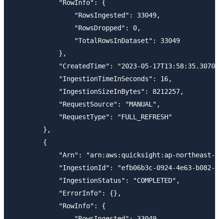
            "RowInfo": {

                "RowsIngested": 33049,

                "RowsDropped": 0,

                "TotalRowsInDataset": 33049

            },

            "CreatedTime": "2023-05-17T13:58:35.30700
            "IngestionTimeInSeconds": 16,

            "IngestionSizeInBytes": 8212257,

            "RequestSource": "MANUAL",

            "RequestType": "FULL_REFRESH"

        },

        {

            "Arn": "arn:aws:quicksight:ap-northeast-1
            "IngestionId": "efb06b3c-0924-4e63-b082-8
            "IngestionStatus": "COMPLETED",

            "ErrorInfo": {},

            "RowInfo": {

                "RowsIngested": 33049,
