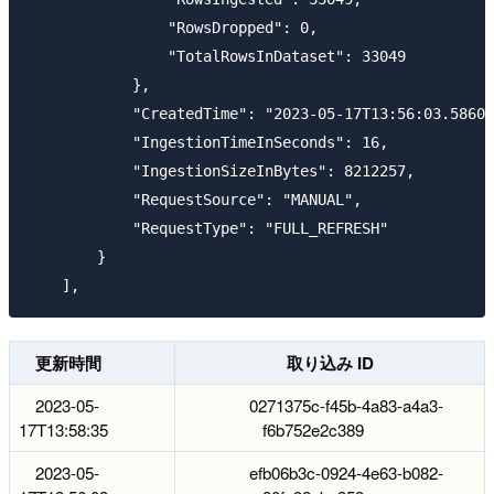
                "RowsDropped": 0,

                "TotalRowsInDataset": 33049

            },

            "CreatedTime": "2023-05-17T13:56:03.58600
            "IngestionTimeInSeconds": 16,

            "IngestionSizeInBytes": 8212257,

            "RequestSource": "MANUAL",

            "RequestType": "FULL_REFRESH"

        }

更新時間
取り込み ID
2023-05-
0271375c-f45b-4a83-a4a3-
17T13:58:35
f6b752e2c389
2023-05-
efb06b3c-0924-4e63-b082-