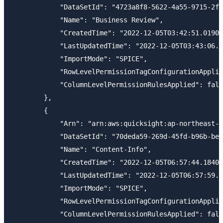
            "DataSetId": "4723a8f8-5622-4a55-9715-2f9
            "Name": "Business Review",

            "CreatedTime": "2022-12-05T03:42:51.01900
            "LastUpdatedTime": "2022-12-05T03:43:06.9
            "ImportMode": "SPICE",

            "RowLevelPermissionTagConfigurationApplie
            "ColumnLevelPermissionRulesApplied": fals
        },

        {

            "Arn": "arn:aws:quicksight:ap-northeast-1
            "DataSetId": "70deda59-269d-45fd-b96b-beb
            "Name": "Content-Info",

            "CreatedTime": "2022-12-05T06:57:44.18400
            "LastUpdatedTime": "2022-12-05T06:57:59.2
            "ImportMode": "SPICE",

            "RowLevelPermissionTagConfigurationApplie
            "ColumnLevelPermissionRulesApplied": fals