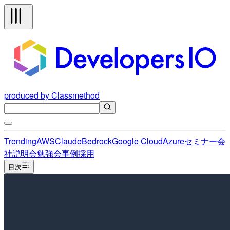
produced by Classmethod
Trending
AWS
Claude
Bedrock
Google Cloud
Azure
セミナー
会
社説明会
勉強会
事例
採用
目次