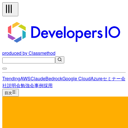
produced by Classmethod
Trending
AWS
Claude
Bedrock
Google Cloud
Azure
セミナー
会
社説明会
勉強会
事例
採用
目次