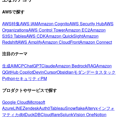
AWSで探す
AWS特集
AWS IAM
Amazon Cognito
AWS Security Hub
AWS
Organizations
AWS Control Tower
Amazon EC2
Amazon
S3
S3 Tables
AWS CDK
Amazon QuickSight
Amazon
Redshift
AWS Amplify
Amazon CloudFront
Amazon Connect
注目のテーマ
生成AI
MCP
ChatGPT
Claude
Amazon Bedrock
RAG
Amazon
Q
GitHub Copilot
Devin
Cursor
Obsidian
モダンデータスタック
Python
セキュリティ
PM
プロダクトやサービスで探す
Google Cloud
Microsoft
Azure
LINE
Zendesk
Auth0
Tableau
Snowflake
Alteryx
インフォ
マティカ
dbt
DuckDB
Cloudflare
Splunk
Vision One
Notion