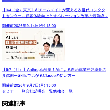
【9/4（金）東京】AIチームメイトが変える次世代コンタク
トセンター～顧客体験向上とオペレーション改革の最前線～
開催前
2026年9月4日(金) 15:00
【9/7（月）】Anthropic登壇！AIによる自治体業務効率化の
具体例ーSkillsで広がるClaudeの使い方ー
開催前
2026年9月7日(月) 15:00
セミナー一覧
会社説明会一覧
勉強会一覧
関連記事