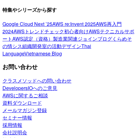
特集やシリーズから探す
Google Cloud Next ’25
AWS re:Invent 2025
AWS再入門
2024
AWSトレンドチェック
初心者向け
AWSテクニカルサポ
ート
AWS認定（資格）
製造業関連
ジョインブログ
くらめそ
の情シス
組織開発室の活動
デザイン
Thai
Language
Vietnamese Blog
お問い合わせ
クラスメソッドへの問い合わせ
DevelopersIOへのご意見
AWSに関するご相談
資料ダウンロード
メールマガジン登録
セミナー情報
採用情報
会社説明会