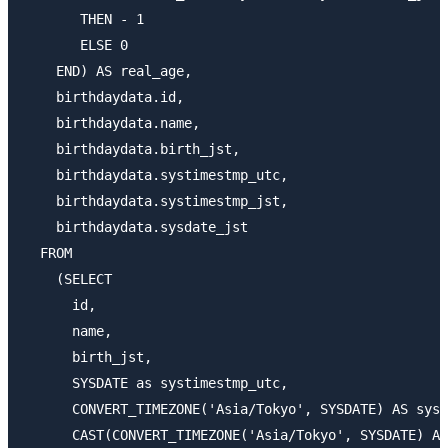
       THEN - 1

       ELSE 0

    END) AS real_age,

    birthdaydata.id,

    birthdaydata.name,

    birthdaydata.birth_jst,

    birthdaydata.systimestmp_utc,

    birthdaydata.systimestmp_jst,

    birthdaydata.sysdate_jst

  FROM

    (SELECT

      id,

      name,

      birth_jst,

      SYSDATE as systimestmp_utc,

      CONVERT_TIMEZONE('Asia/Tokyo', SYSDATE) AS syst
      CAST(CONVERT_TIMEZONE('Asia/Tokyo', SYSDATE) AS