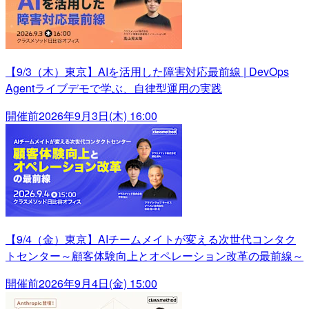
【9/3（木）東京】AIを活用した障害対応最前線 | DevOps
Agentライブデモで学ぶ、自律型運用の実践
開催前
2026年9月3日(木) 16:00
【9/4（金）東京】AIチームメイトが変える次世代コンタク
トセンター～顧客体験向上とオペレーション改革の最前線～
開催前
2026年9月4日(金) 15:00