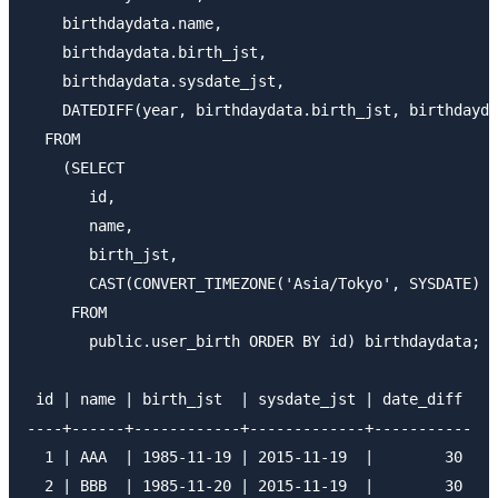
    birthdaydata.name,

    birthdaydata.birth_jst,

    birthdaydata.sysdate_jst,

    DATEDIFF(year, birthdaydata.birth_jst, birthdayda
  FROM

    (SELECT

       id,

       name,

       birth_jst,

       CAST(CONVERT_TIMEZONE('Asia/Tokyo', SYSDATE) A
     FROM

       public.user_birth ORDER BY id) birthdaydata;

 id | name | birth_jst  | sysdate_jst | date_diff 

----+------+------------+-------------+-----------

  1 | AAA  | 1985-11-19 | 2015-11-19  |        30

  2 | BBB  | 1985-11-20 | 2015-11-19  |        30
