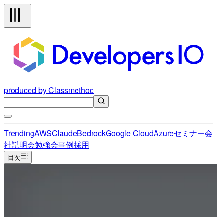
produced by Classmethod
Trending
AWS
Claude
Bedrock
Google Cloud
Azure
セミナー
会
社説明会
勉強会
事例
採用
目次