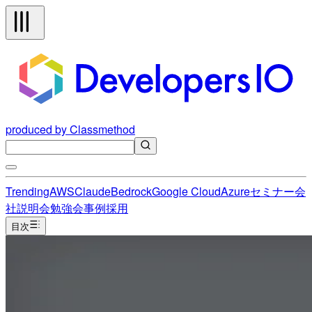
produced by Classmethod
Trending
AWS
Claude
Bedrock
Google Cloud
Azure
セミナー
会
社説明会
勉強会
事例
採用
目次