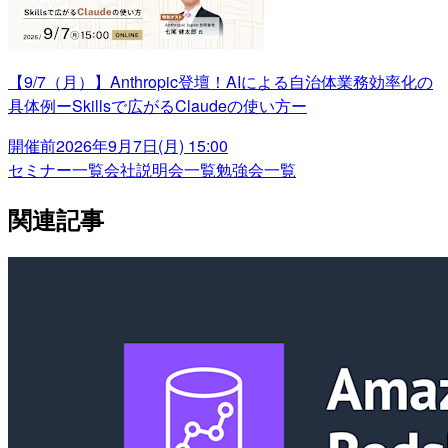
【9/7（月）】Anthropic登壇！AIによる自治体業務効率化の
具体例ーSkillsで広がるClaudeの使い方ー
開催前
2026年9月7日(月) 15:00
セミナー一覧
会社説明会一覧
勉強会一覧
関連記事