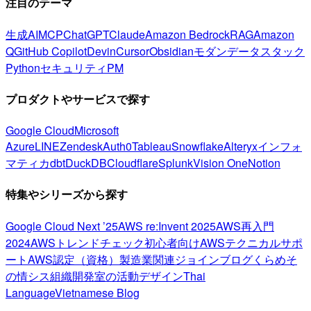
注目のテーマ
生成AI
MCP
ChatGPT
Claude
Amazon Bedrock
RAG
Amazon
Q
GitHub Copilot
Devin
Cursor
Obsidian
モダンデータスタック
Python
セキュリティ
PM
プロダクトやサービスで探す
Google Cloud
Microsoft
Azure
LINE
Zendesk
Auth0
Tableau
Snowflake
Alteryx
インフォ
マティカ
dbt
DuckDB
Cloudflare
Splunk
Vision One
Notion
特集やシリーズから探す
Google Cloud Next ’25
AWS re:Invent 2025
AWS再入門
2024
AWSトレンドチェック
初心者向け
AWSテクニカルサポ
ート
AWS認定（資格）
製造業関連
ジョインブログ
くらめそ
の情シス
組織開発室の活動
デザイン
Thai
Language
Vietnamese Blog