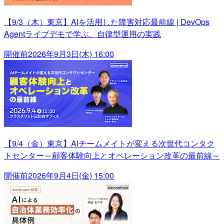
【9/3（木）東京】AIを活用した障害対応最前線 | DevOps
Agentライブデモで学ぶ、自律型運用の実践
開催前
2026年9月3日(木) 16:00
【9/4（金）東京】AIチームメイトが変える次世代コンタク
トセンター～顧客体験向上とオペレーション改革の最前線～
開催前
2026年9月4日(金) 15:00