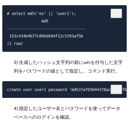
# select md5('ez' || 'user1');

               md5                

----------------------------------

 153c434b4b77c89e6b94f12c5393af5b

3).生成したハッシュ文字列の前に
を付与した文字
md5
列をパスワードの値として指定し、コマンド実行。
4).指定したユーザー名とパスワードを使ってデータ
ベースへのログインを確認。