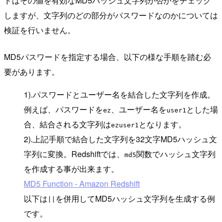
ドはその値を有効なMD5ハッシュ文字列か否かをチェック
しますが、文字列のどの部分がパスワードなのかについては
検証を行いません。
MD5パスワードを指定する場合、以下の様な手順を踏む必
要があります。
1).パスワードとユーザー名を結合した文字列を作成。
例えば、パスワードを
、ユーザー名を
とした場
ez
user1
合、結合される文字列は
となります。
ezuser1
2).上記手順で結合した文字列を32文字MD5ハッシュ文
字列に変換。Redshiftでは、
関数でハッシュ文字列
md5
を作成する事が出来ます。
MD5 Function - Amazon Redshift
以下は
を併用してMD5ハッシュ文字列を生成する例
||
です。