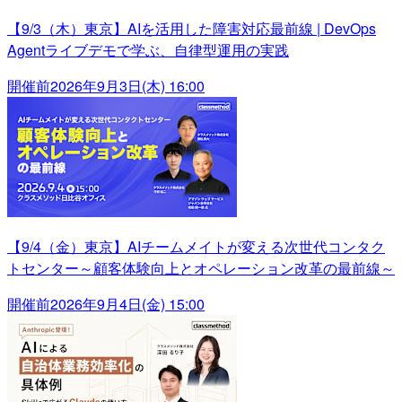
【9/3（木）東京】AIを活用した障害対応最前線 | DevOps
Agentライブデモで学ぶ、自律型運用の実践
開催前
2026年9月3日(木) 16:00
【9/4（金）東京】AIチームメイトが変える次世代コンタク
トセンター～顧客体験向上とオペレーション改革の最前線～
開催前
2026年9月4日(金) 15:00