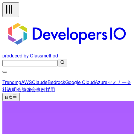
produced by Classmethod
Trending
AWS
Claude
Bedrock
Google Cloud
Azure
セミナー
会
社説明会
勉強会
事例
採用
目次