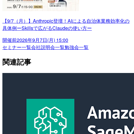
【9/7（月）】Anthropic登壇！AIによる自治体業務効率化の
具体例ーSkillsで広がるClaudeの使い方ー
開催前
2026年9月7日(月) 15:00
セミナー一覧
会社説明会一覧
勉強会一覧
関連記事