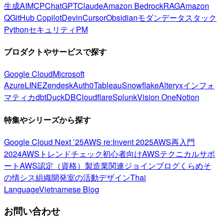
生成AI
MCP
ChatGPT
Claude
Amazon Bedrock
RAG
Amazon
Q
GitHub Copilot
Devin
Cursor
Obsidian
モダンデータスタック
Python
セキュリティ
PM
プロダクトやサービスで探す
Google Cloud
Microsoft
Azure
LINE
Zendesk
Auth0
Tableau
Snowflake
Alteryx
インフォ
マティカ
dbt
DuckDB
Cloudflare
Splunk
Vision One
Notion
特集やシリーズから探す
Google Cloud Next ’25
AWS re:Invent 2025
AWS再入門
2024
AWSトレンドチェック
初心者向け
AWSテクニカルサポ
ート
AWS認定（資格）
製造業関連
ジョインブログ
くらめそ
の情シス
組織開発室の活動
デザイン
Thai
Language
Vietnamese Blog
お問い合わせ