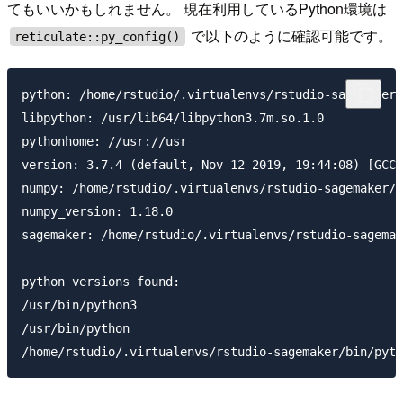
てもいいかもしれません。 現在利用しているPython環境は
で以下のように確認可能です。
reticulate::py_config()
python: /home/rstudio/.virtualenvs/rstudio-sagemaker/
libpython: /usr/lib64/libpython3.7m.so.1.0

pythonhome: //usr://usr

version: 3.7.4 (default, Nov 12 2019, 19:44:08) [GCC 
numpy: /home/rstudio/.virtualenvs/rstudio-sagemaker/l
numpy_version: 1.18.0

sagemaker: /home/rstudio/.virtualenvs/rstudio-sagemak
python versions found:

/usr/bin/python3

/usr/bin/python
