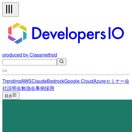
produced by Classmethod
Trending
AWS
Claude
Bedrock
Google Cloud
Azure
セミナー
会
社説明会
勉強会
事例
採用
目次