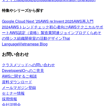
特集やシリーズから探す
Google Cloud Next ’25
AWS re:Invent 2025
AWS再入門
2024
AWSトレンドチェック
初心者向け
AWSテクニカルサポ
ート
AWS認定（資格）
製造業関連
ジョインブログ
くらめそ
の情シス
組織開発室の活動
デザイン
Thai
Language
Vietnamese Blog
お問い合わせ
クラスメソッドへの問い合わせ
DevelopersIOへのご意見
AWSに関するご相談
資料ダウンロード
メールマガジン登録
セミナー情報
採用情報
会社説明会