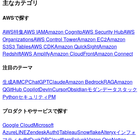
主なカテゴリ
AWSで探す
AWS特集
AWS IAM
Amazon Cognito
AWS Security Hub
AWS
Organizations
AWS Control Tower
Amazon EC2
Amazon
S3
S3 Tables
AWS CDK
Amazon QuickSight
Amazon
Redshift
AWS Amplify
Amazon CloudFront
Amazon Connect
注目のテーマ
生成AI
MCP
ChatGPT
Claude
Amazon Bedrock
RAG
Amazon
Q
GitHub Copilot
Devin
Cursor
Obsidian
モダンデータスタック
Python
セキュリティ
PM
プロダクトやサービスで探す
Google Cloud
Microsoft
Azure
LINE
Zendesk
Auth0
Tableau
Snowflake
Alteryx
インフォ
マティカ
dbt
DuckDB
Cloudflare
Splunk
Vision One
Notion