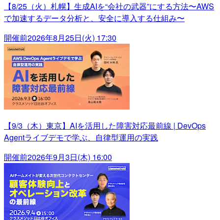
【8/25（火）札幌】生成AIを“会社の武器”にする方法〜AWS
で加速するデータ分析と、安全に導入する仕組み〜
開催前
2026年8月25日(火) 17:30
【9/3（木）東京】AIを活用した障害対応最前線 | DevOps
Agentライブデモで学ぶ、自律型運用の実践
開催前
2026年9月3日(木) 16:00