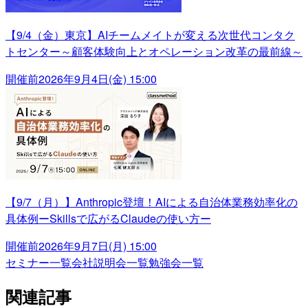
【9/4（金）東京】AIチームメイトが変える次世代コンタク
トセンター～顧客体験向上とオペレーション改革の最前線～
開催前
2026年9月4日(金) 15:00
【9/7（月）】Anthropic登壇！AIによる自治体業務効率化の
具体例ーSkillsで広がるClaudeの使い方ー
開催前
2026年9月7日(月) 15:00
セミナー一覧
会社説明会一覧
勉強会一覧
関連記事