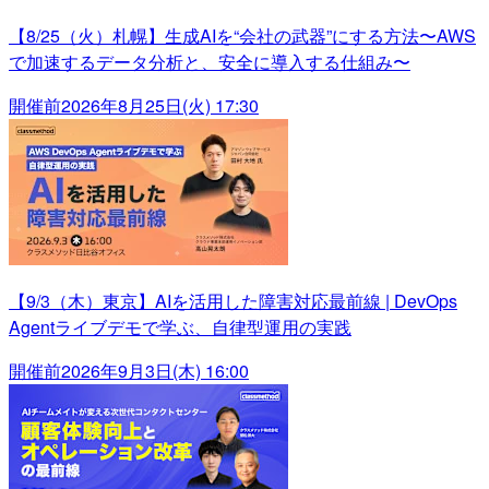
【8/25（火）札幌】生成AIを“会社の武器”にする方法〜AWS
で加速するデータ分析と、安全に導入する仕組み〜
開催前
2026年8月25日(火) 17:30
【9/3（木）東京】AIを活用した障害対応最前線 | DevOps
Agentライブデモで学ぶ、自律型運用の実践
開催前
2026年9月3日(木) 16:00