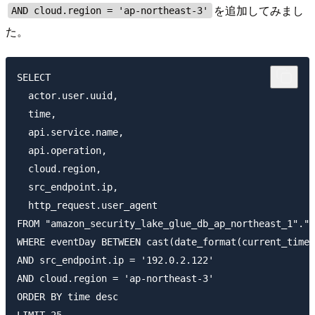
を追加してみまし
AND cloud.region = 'ap-northeast-3'
た。
SELECT

  actor.user.uuid,

  time, 

  api.service.name, 

  api.operation, 

  cloud.region, 

  src_endpoint.ip, 

  http_request.user_agent

FROM "amazon_security_lake_glue_db_ap_northeast_1"."a
WHERE eventDay BETWEEN cast(date_format(current_times
AND src_endpoint.ip = '192.0.2.122'

AND cloud.region = 'ap-northeast-3'

ORDER BY time desc
