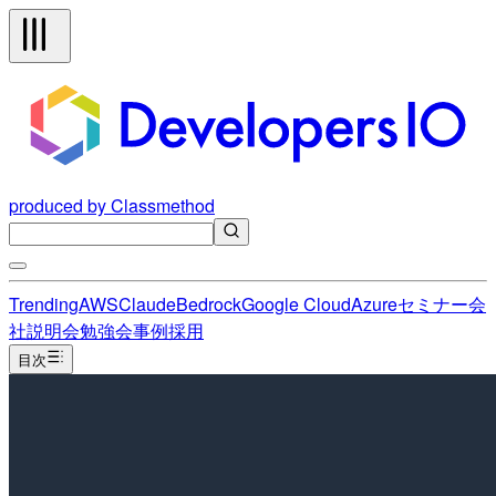
produced by Classmethod
Trending
AWS
Claude
Bedrock
Google Cloud
Azure
セミナー
会
社説明会
勉強会
事例
採用
目次