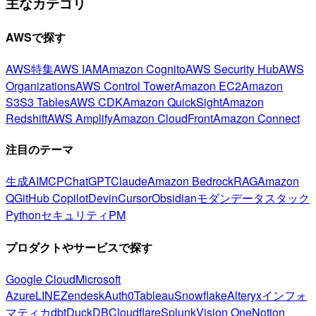
主なカテゴリ
AWSで探す
AWS特集
AWS IAM
Amazon Cognito
AWS Security Hub
AWS
Organizations
AWS Control Tower
Amazon EC2
Amazon
S3
S3 Tables
AWS CDK
Amazon QuickSight
Amazon
Redshift
AWS Amplify
Amazon CloudFront
Amazon Connect
注目のテーマ
生成AI
MCP
ChatGPT
Claude
Amazon Bedrock
RAG
Amazon
Q
GitHub Copilot
Devin
Cursor
Obsidian
モダンデータスタック
Python
セキュリティ
PM
プロダクトやサービスで探す
Google Cloud
Microsoft
Azure
LINE
Zendesk
Auth0
Tableau
Snowflake
Alteryx
インフォ
マティカ
dbt
DuckDB
Cloudflare
Splunk
Vision One
Notion