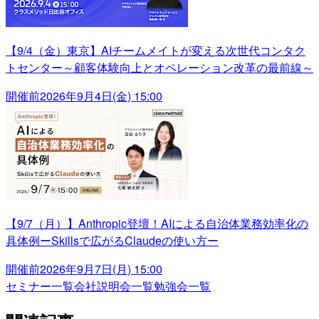
【9/4（金）東京】AIチームメイトが変える次世代コンタク
トセンター～顧客体験向上とオペレーション改革の最前線～
開催前
2026年9月4日(金) 15:00
【9/7（月）】Anthropic登壇！AIによる自治体業務効率化の
具体例ーSkillsで広がるClaudeの使い方ー
開催前
2026年9月7日(月) 15:00
セミナー一覧
会社説明会一覧
勉強会一覧