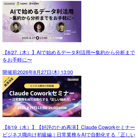
【8/27（木）】AIで始めるデータ利活用〜集約から分析まで
をお手軽に〜
開催前
2026年8月27日(木) 13:00
【8/19（水）】【好評のため再演】Claude Coworkセミナー
ビジネス職向け初級編｜日常業務をAIで自動化する「正しい