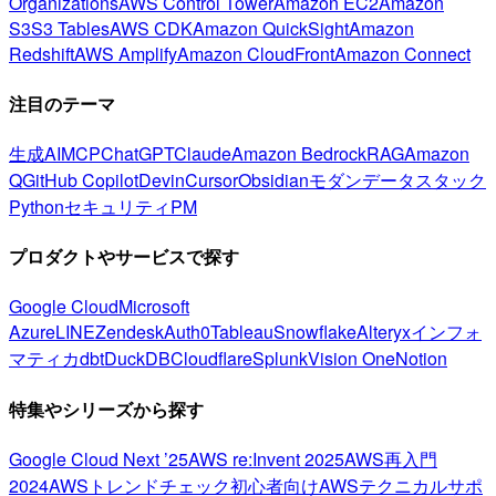
Organizations
AWS Control Tower
Amazon EC2
Amazon
S3
S3 Tables
AWS CDK
Amazon QuickSight
Amazon
Redshift
AWS Amplify
Amazon CloudFront
Amazon Connect
注目のテーマ
生成AI
MCP
ChatGPT
Claude
Amazon Bedrock
RAG
Amazon
Q
GitHub Copilot
Devin
Cursor
Obsidian
モダンデータスタック
Python
セキュリティ
PM
プロダクトやサービスで探す
Google Cloud
Microsoft
Azure
LINE
Zendesk
Auth0
Tableau
Snowflake
Alteryx
インフォ
マティカ
dbt
DuckDB
Cloudflare
Splunk
Vision One
Notion
特集やシリーズから探す
Google Cloud Next ’25
AWS re:Invent 2025
AWS再入門
2024
AWSトレンドチェック
初心者向け
AWSテクニカルサポ