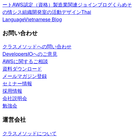
ート
AWS認定（資格）
製造業関連
ジョインブログ
くらめそ
の情シス
組織開発室の活動
デザイン
Thai
Language
Vietnamese Blog
お問い合わせ
クラスメソッドへの問い合わせ
DevelopersIOへのご意見
AWSに関するご相談
資料ダウンロード
メールマガジン登録
セミナー情報
採用情報
会社説明会
勉強会
運営会社
クラスメソッドについて