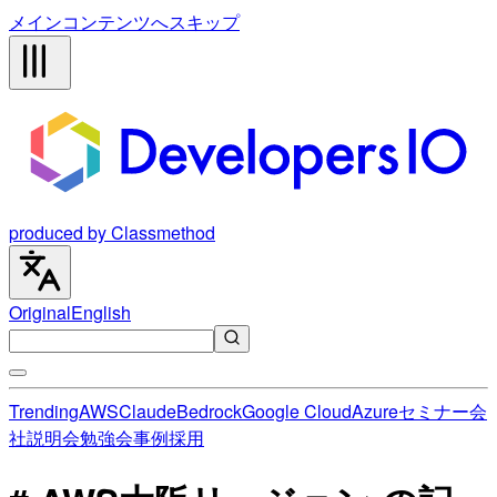
メインコンテンツへスキップ
produced by Classmethod
Original
English
Trending
AWS
Claude
Bedrock
Google Cloud
Azure
セミナー
会
社説明会
勉強会
事例
採用