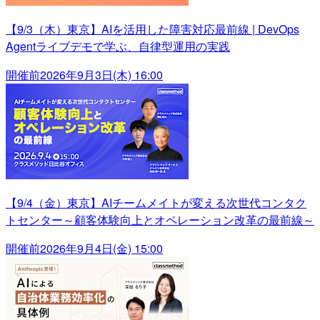
【9/3（木）東京】AIを活用した障害対応最前線 | DevOps
Agentライブデモで学ぶ、自律型運用の実践
開催前
2026年9月3日(木) 16:00
【9/4（金）東京】AIチームメイトが変える次世代コンタク
トセンター～顧客体験向上とオペレーション改革の最前線～
開催前
2026年9月4日(金) 15:00