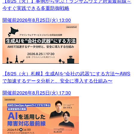
【8/25（火）】事例から学ぶ！ランサムウェア対策最前線～
今すぐ実践できる多重防御戦略
開催前
2026年8月25日(火) 13:00
【8/25（火）札幌】生成AIを“会社の武器”にする方法〜AWS
で加速するデータ分析と、安全に導入する仕組み〜
開催前
2026年8月25日(火) 17:30