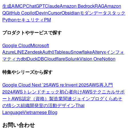
生成AI
MCP
ChatGPT
Claude
Amazon Bedrock
RAG
Amazon
Q
GitHub Copilot
Devin
Cursor
Obsidian
モダンデータスタック
Python
セキュリティ
PM
プロダクトやサービスで探す
Google Cloud
Microsoft
Azure
LINE
Zendesk
Auth0
Tableau
Snowflake
Alteryx
インフォ
マティカ
dbt
DuckDB
Cloudflare
Splunk
Vision One
Notion
特集やシリーズから探す
Google Cloud Next ’25
AWS re:Invent 2025
AWS再入門
2024
AWSトレンドチェック
初心者向け
AWSテクニカルサポ
ート
AWS認定（資格）
製造業関連
ジョインブログ
くらめそ
の情シス
組織開発室の活動
デザイン
Thai
Language
Vietnamese Blog
お問い合わせ