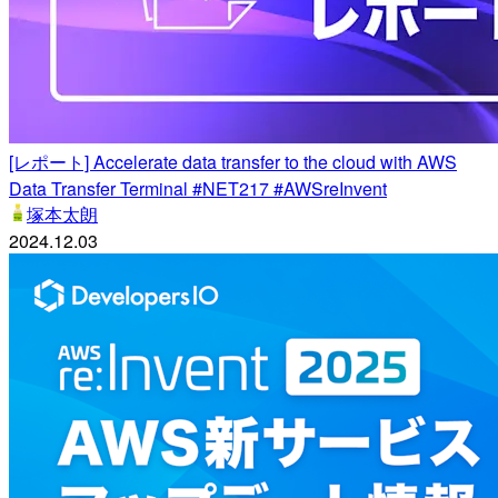
[レポート] Accelerate data transfer to the cloud with AWS
Data Transfer Terminal #NET217 #AWSreInvent
塚本太朗
2024.12.03