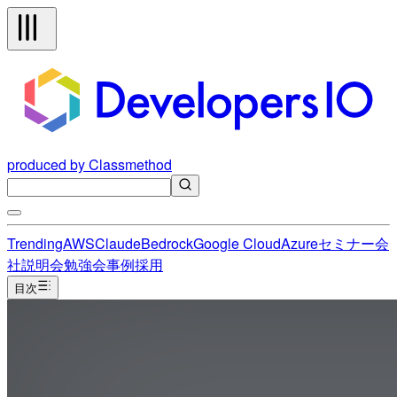
produced by Classmethod
Trending
AWS
Claude
Bedrock
Google Cloud
Azure
セミナー
会
社説明会
勉強会
事例
採用
目次