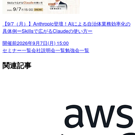
【9/7（月）】Anthropic登壇！AIによる自治体業務効率化の
具体例ーSkillsで広がるClaudeの使い方ー
開催前
2026年9月7日(月) 15:00
セミナー一覧
会社説明会一覧
勉強会一覧
関連記事