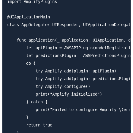
import AmplifyPlugins

@UIApplicationMain

class AppDelegate: UIResponder, UIApplicationDelegate
    func application(_ application: UIApplication, di
        let apiPlugin = AWSAPIPlugin(modelRegistratio
        let predictionsPlugin = AWSPredictionsPlugin(
        do {

            try Amplify.add(plugin: apiPlugin)

            try Amplify.add(plugin: predictionsPlugin
            try Amplify.configure()

            print("Amplify initialized")

        } catch {

            print("Failed to configure Amplify \(erro
        }

        return true

    }
