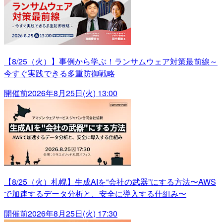
【8/25（火）】事例から学ぶ！ランサムウェア対策最前線～
今すぐ実践できる多重防御戦略
開催前
2026年8月25日(火) 13:00
【8/25（火）札幌】生成AIを“会社の武器”にする方法〜AWS
で加速するデータ分析と、安全に導入する仕組み〜
開催前
2026年8月25日(火) 17:30