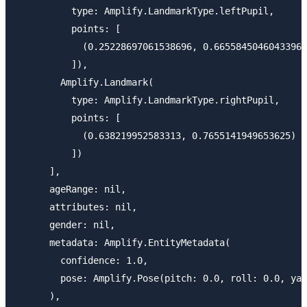
          type: Amplify.LandmarkType.leftPupil, 

          points: [

            (0.25228697061538696, 0.6655845046043396)

          ]), 

        Amplify.Landmark(

          type: Amplify.LandmarkType.rightPupil, 

          points: [

            (0.638219952583313, 0.7655141949653625)

          ])

      ], 

      ageRange: nil, 

      attributes: nil, 

      gender: nil, 

      metadata: Amplify.EntityMetadata(

        confidence: 1.0, 

        pose: Amplify.Pose(pitch: 0.0, roll: 0.0, yaw
      ), 
