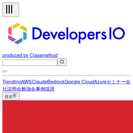
produced by Classmethod
Trending
AWS
Claude
Bedrock
Google Cloud
Azure
セミナー
会
社説明会
勉強会
事例
採用
目次