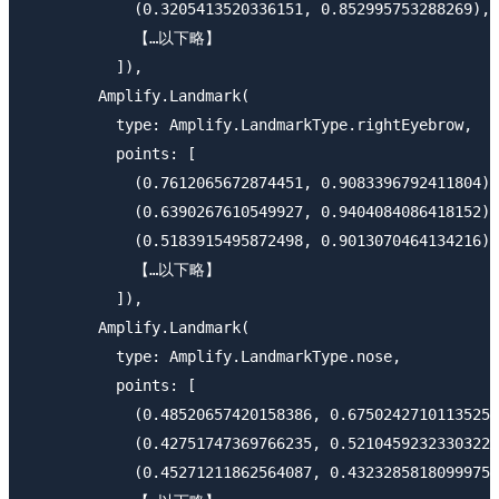
            (0.3205413520336151, 0.852995753288269), 

            【…以下略】

          ]), 

        Amplify.Landmark(

          type: Amplify.LandmarkType.rightEyebrow, 

          points: [

            (0.7612065672874451, 0.9083396792411804),
            (0.6390267610549927, 0.9404084086418152),
            (0.5183915495872498, 0.9013070464134216),

            【…以下略】

          ]), 

        Amplify.Landmark(

          type: Amplify.LandmarkType.nose, 

          points: [

            (0.48520657420158386, 0.6750242710113525)
            (0.42751747369766235, 0.5210459232330322)
            (0.45271211862564087, 0.43232858180999756