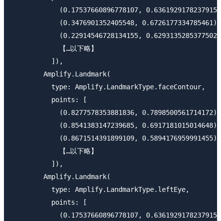
            (0.17537660896778107, 0.6361929178237915)
            (0.3476901352405548, 0.6726177334785461),
            (0.22914546728134155, 0.6293135285377502)
            【…以下略】

          ]), 

        Amplify.Landmark(

          type: Amplify.LandmarkType.faceContour, 

          points: [

            (0.8277578353881836, 0.7898500561714172),
            (0.8541383147239685, 0.6917181015014648),
            (0.8671514391899109, 0.5894176959991455),

            【…以下略】

          ]), 

        Amplify.Landmark(

          type: Amplify.LandmarkType.leftEye, 

          points: [

            (0.17537660896778107, 0.6361929178237915)