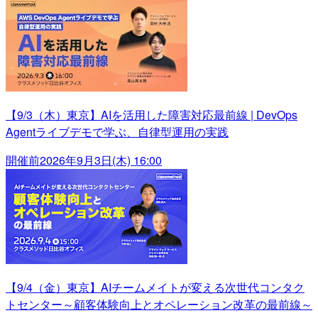
【9/3（木）東京】AIを活用した障害対応最前線 | DevOps
Agentライブデモで学ぶ、自律型運用の実践
開催前
2026年9月3日(木) 16:00
【9/4（金）東京】AIチームメイトが変える次世代コンタク
トセンター～顧客体験向上とオペレーション改革の最前線～