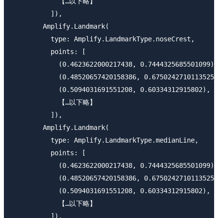
            【…以下略】

          ]), 

        Amplify.Landmark(

          type: Amplify.LandmarkType.noseCrest, 

          points: [

            (0.4623622000217438, 0.7444325685501099),
            (0.48520657420158386, 0.6750242710113525)
            (0.5094031691551208, 0.60334312915802), 

            【…以下略】

          ]), 

        Amplify.Landmark(

          type: Amplify.LandmarkType.medianLine, 

          points: [

            (0.4623622000217438, 0.7444325685501099),
            (0.48520657420158386, 0.6750242710113525)
            (0.5094031691551208, 0.60334312915802), 

            【…以下略】

          ]), 
