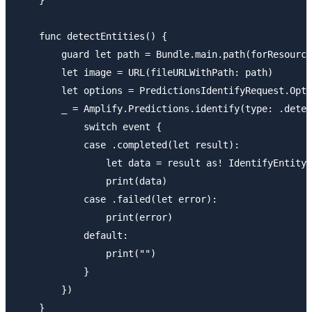
    }

    func detectEntities() {

        guard let path = Bundle.main.path(forResource
        let image = URL(fileURLWithPath: path)

        let options = PredictionsIdentifyRequest.Opti
        _ = Amplify.Predictions.identify(type: .detec
            switch event {

            case .completed(let result):

                let data = result as! IdentifyEntityM
                print(data)

            case .failed(let error):

                print(error)

            default:

                print("")

            }

        })

    }
