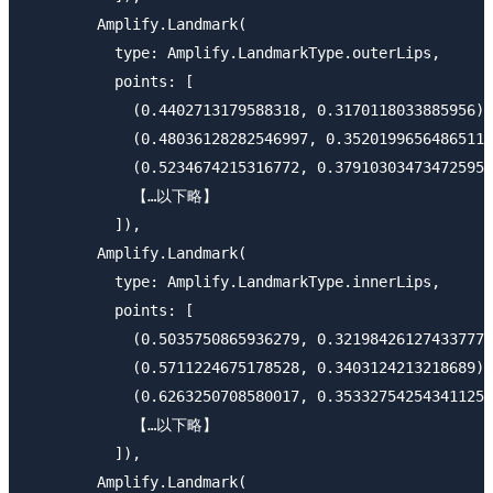
        Amplify.Landmark(

          type: Amplify.LandmarkType.outerLips, 

          points: [

            (0.4402713179588318, 0.3170118033885956),
            (0.48036128282546997, 0.3520199656486511)
            (0.5234674215316772, 0.37910303473472595)
            【…以下略】

          ]), 

        Amplify.Landmark(

          type: Amplify.LandmarkType.innerLips, 

          points: [

            (0.5035750865936279, 0.32198426127433777)
            (0.5711224675178528, 0.3403124213218689),
            (0.6263250708580017, 0.35332754254341125)
            【…以下略】

          ]), 

        Amplify.Landmark(
