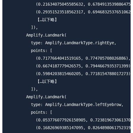
            (0.21634075045585632, 0.6784913539886475)
            (0.29351523518562317, 0.6946832537651062)
            【…以下略】

          ]), 

        Amplify.Landmark(

          type: Amplify.LandmarkType.rightEye, 

          points: [

            (0.7177664041519165, 0.774705708026886), 

            (0.6674187779426575, 0.7944667935371399),
            (0.5984203815460205, 0.7718154788017273),

            【…以下略】

          ]), 

        Amplify.Landmark(

          type: Amplify.LandmarkType.leftEyebrow, 

          points: [

            (0.053776077926158905, 0.7238196730613708
            (0.16826969385147095, 0.8264898061752319)