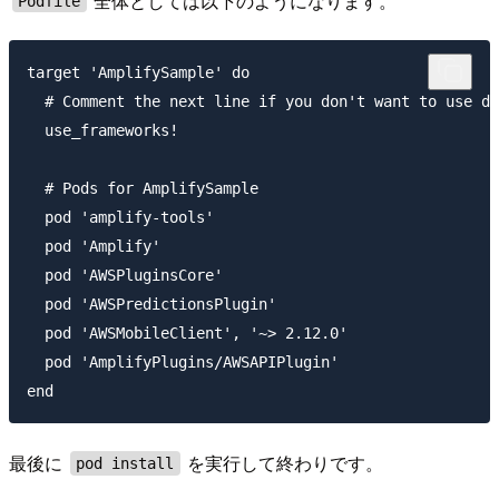
全体としては以下のようになります。
Podfile
target 'AmplifySample' do

  # Comment the next line if you don't want to use dy
  use_frameworks!

  # Pods for AmplifySample

  pod 'amplify-tools'

  pod 'Amplify'

  pod 'AWSPluginsCore'

  pod 'AWSPredictionsPlugin'

  pod 'AWSMobileClient', '~> 2.12.0'

  pod 'AmplifyPlugins/AWSAPIPlugin'

最後に
を実行して終わりです。
pod install