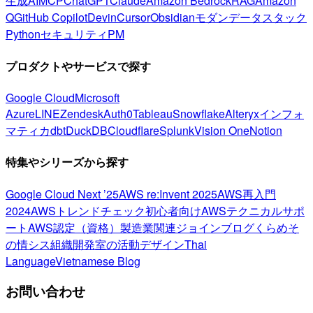
生成AI
MCP
ChatGPT
Claude
Amazon Bedrock
RAG
Amazon
Q
GitHub Copilot
Devin
Cursor
Obsidian
モダンデータスタック
Python
セキュリティ
PM
プロダクトやサービスで探す
Google Cloud
Microsoft
Azure
LINE
Zendesk
Auth0
Tableau
Snowflake
Alteryx
インフォ
マティカ
dbt
DuckDB
Cloudflare
Splunk
Vision One
Notion
特集やシリーズから探す
Google Cloud Next ’25
AWS re:Invent 2025
AWS再入門
2024
AWSトレンドチェック
初心者向け
AWSテクニカルサポ
ート
AWS認定（資格）
製造業関連
ジョインブログ
くらめそ
の情シス
組織開発室の活動
デザイン
Thai
Language
Vietnamese Blog
お問い合わせ