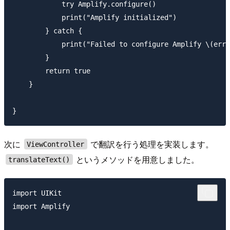
            try Amplify.configure()

            print("Amplify initialized")

        } catch {

            print("Failed to configure Amplify \(erro
        }

        return true

    }

次に
で翻訳を行う処理を実装します。
ViewController
というメソッドを用意しました。
translateText()
import UIKit

import Amplify
