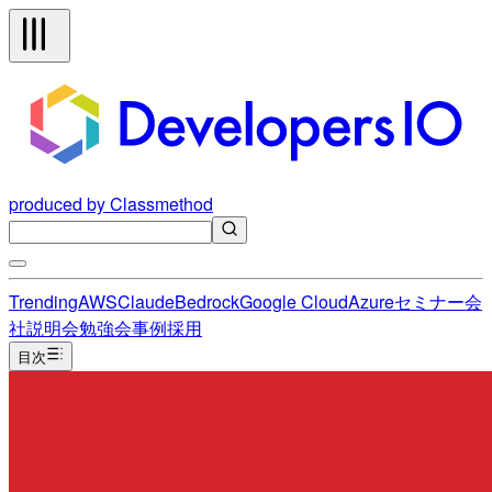
produced by Classmethod
Trending
AWS
Claude
Bedrock
Google Cloud
Azure
セミナー
会
社説明会
勉強会
事例
採用
目次