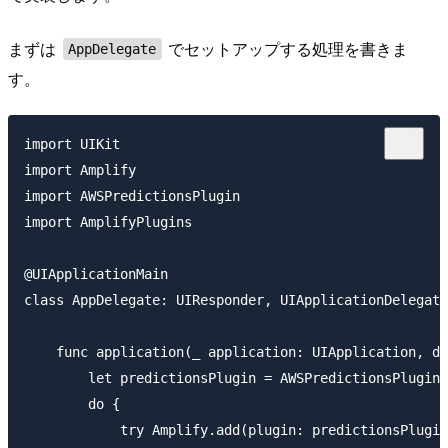
まずは
でセットアップする処理を書きま
AppDelegate
す。
import UIKit

import Amplify

import AWSPredictionsPlugin

import AmplifyPlugins

@UIApplicationMain

class AppDelegate: UIResponder, UIApplicationDelegate
    func application(_ application: UIApplication, di
        let predictionsPlugin = AWSPredictionsPlugin(
        do {

            try Amplify.add(plugin: predictionsPlugin