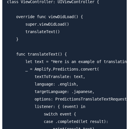
class ViewController: UIViewController {

    override func viewDidLoad() {

        super.viewDidLoad()

        translateText()

    }

    func translateText() {

        let text = "Here is an example of translating
        _ = Amplify.Predictions.convert(

            textToTranslate: text,

            language: .english,

            targetLanguage: .japanese,

            options: PredictionsTranslateTextRequest.
            listener: { (event) in

                switch event {

                case .completed(let result):

                    print(result.text)
