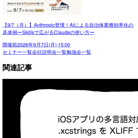
【9/7（月）】Anthropic登壇！AIによる自治体業務効率化の
具体例ーSkillsで広がるClaudeの使い方ー
開催前
2026年9月7日(月) 15:00
セミナー一覧
会社説明会一覧
勉強会一覧
関連記事