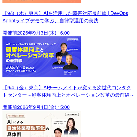
【9/3（木）東京】AIを活用した障害対応最前線 | DevOps
Agentライブデモで学ぶ、自律型運用の実践
開催前
2026年9月3日(木) 16:00
【9/4（金）東京】AIチームメイトが変える次世代コンタク
トセンター～顧客体験向上とオペレーション改革の最前線～
開催前
2026年9月4日(金) 15:00