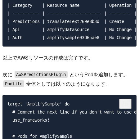
| Category    | Resource name          | Operation | 
| ----------- | ---------------------- | --------- | 
| Predictions | translateText269e8b3d  | Create    | 
| Api         | amplifyDatasource      | No Change | 
以上でAWSリソースの作成は完了です。
次に
というPodを追加します。
AWSPredictionsPlugin
全体としては以下のようになります。
Podfile
target 'AmplifySample' do

  # Comment the next line if you don't want to use dy
  use_frameworks!

  # Pods for AmplifySample
