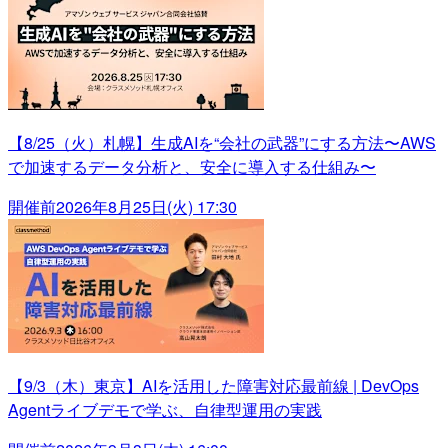
【8/25（火）札幌】生成AIを“会社の武器”にする方法〜AWS
で加速するデータ分析と、安全に導入する仕組み〜
開催前
2026年8月25日(火) 17:30
【9/3（木）東京】AIを活用した障害対応最前線 | DevOps
Agentライブデモで学ぶ、自律型運用の実践