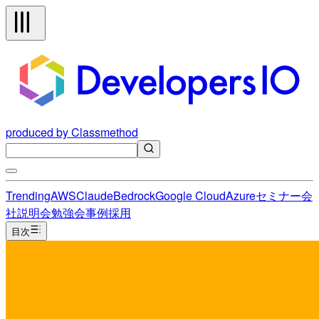
produced by Classmethod
Trending
AWS
Claude
Bedrock
Google Cloud
Azure
セミナー
会
社説明会
勉強会
事例
採用
目次