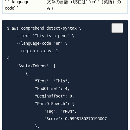
```--language-
文章の言語（現在は```en```（英語）の
code```
み）
$ aws comprehend detect-syntax \

    --text "This is a pen." \

    --language-code "en" \

    --region us-east-1

{

    "SyntaxTokens": [

        {

            "Text": "This",

            "EndOffset": 4,

            "BeginOffset": 0,

            "PartOfSpeech": {

                "Tag": "PRON",

                "Score": 0.9998180270195007

            },
