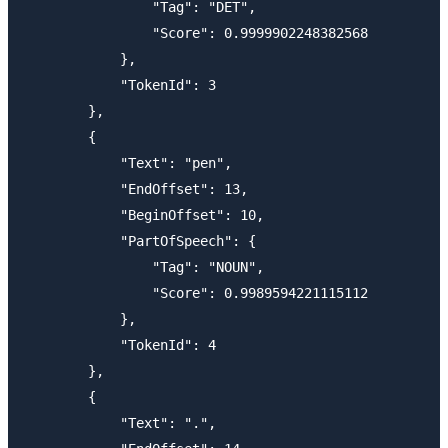
                "Tag": "DET",

                "Score": 0.9999902248382568

            },

            "TokenId": 3

        },

        {

            "Text": "pen",

            "EndOffset": 13,

            "BeginOffset": 10,

            "PartOfSpeech": {

                "Tag": "NOUN",

                "Score": 0.9989594221115112

            },

            "TokenId": 4

        },

        {

            "Text": ".",
