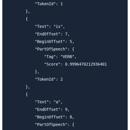
            "TokenId": 1

        },

        {

            "Text": "is",

            "EndOffset": 7,

            "BeginOffset": 5,

            "PartOfSpeech": {

                "Tag": "VERB",

                "Score": 0.9996470212936401

            },

            "TokenId": 2

        },

        {

            "Text": "a",

            "EndOffset": 9,

            "BeginOffset": 8,

            "PartOfSpeech": {
