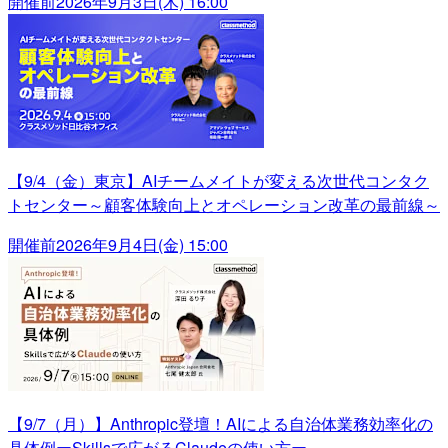
開催前
2026年9月3日(木) 16:00
【9/4（金）東京】AIチームメイトが変える次世代コンタク
トセンター～顧客体験向上とオペレーション改革の最前線～
開催前
2026年9月4日(金) 15:00
【9/7（月）】Anthropic登壇！AIによる自治体業務効率化の
具体例ーSkillsで広がるClaudeの使い方ー