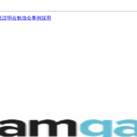
社説明会
勉強会
事例
採用