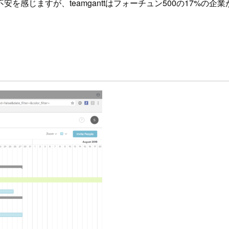
感じますが、teamganttはフォーチュン500の17%の