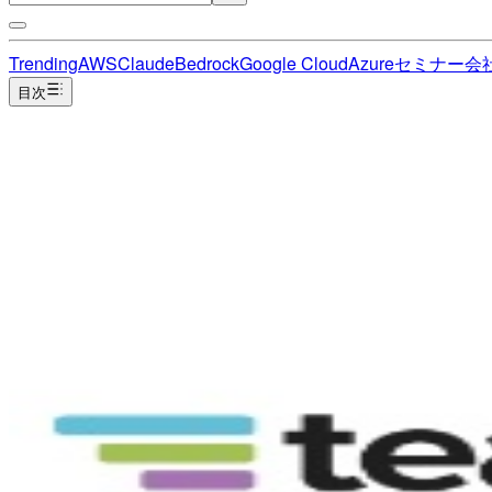
Trending
AWS
Claude
Bedrock
Google Cloud
Azure
セミナー
会
目次