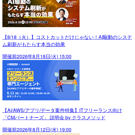
【8/18（火）】コストカットだけじゃない！AI駆動のシステ
ム刷新がもたらす本当の効果
開催前
2026年8月18日(火) 15:00
【AI/AWS/アプリ/データ案件特集】ITフリーランス向け
「CMパートナーズ」 説明会 by クラスメソッド
開催前
2026年8月12日(水) 19:00