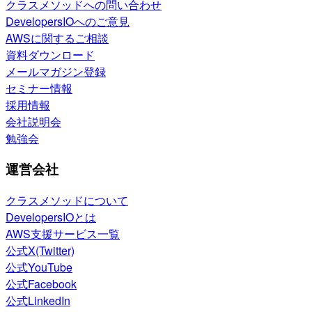
クラスメソッドへの問い合わせ
DevelopersIOへのご意見
AWSに関するご相談
資料ダウンロード
メールマガジン登録
セミナー情報
採用情報
会社説明会
勉強会
運営会社
クラスメソッドについて
DevelopersIOとは
AWS支援サービス一覧
公式X(Twitter)
公式YouTube
公式Facebook
公式LinkedIn