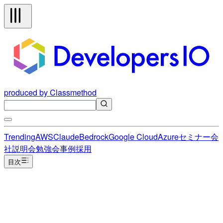
produced by Classmethod
Trending
AWS
Claude
Bedrock
Google Cloud
Azure
セミナー
会
社説明会
勉強会
事例
採用
目次