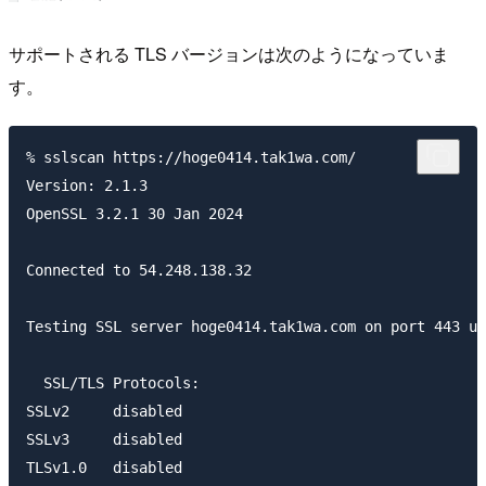
サポートされる TLS バージョンは次のようになっていま
す。
% sslscan https://hoge0414.tak1wa.com/

Version: 2.1.3

OpenSSL 3.2.1 30 Jan 2024

Connected to 54.248.138.32

Testing SSL server hoge0414.tak1wa.com on port 443 us
  SSL/TLS Protocols:

SSLv2     disabled

SSLv3     disabled

TLSv1.0   disabled
