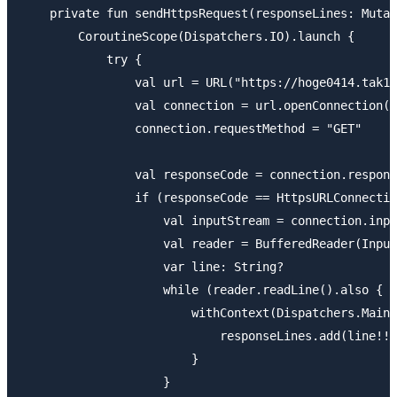
    private fun sendHttpsRequest(responseLines: Mutab
        CoroutineScope(Dispatchers.IO).launch {

            try {

                val url = URL("https://hoge0414.tak1w
                val connection = url.openConnection()
                connection.requestMethod = "GET"

                val responseCode = connection.respons
                if (responseCode == HttpsURLConnectio
                    val inputStream = connection.inpu
                    val reader = BufferedReader(Input
                    var line: String?

                    while (reader.readLine().also { l
                        withContext(Dispatchers.Main)
                            responseLines.add(line!!)

                        }

                    }
