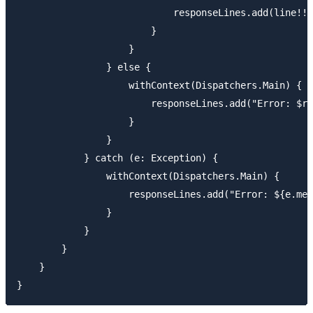
                            responseLines.add(line!!)

                        }

                    }

                } else {

                    withContext(Dispatchers.Main) {

                        responseLines.add("Error: $re
                    }

                }

            } catch (e: Exception) {

                withContext(Dispatchers.Main) {

                    responseLines.add("Error: ${e.mes
                }

            }

        }

    }
