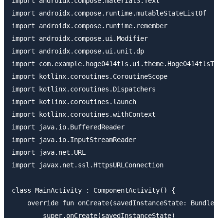
import androidx.compose.material3.Text

import androidx.compose.runtime.mutableStateListOf

import androidx.compose.runtime.remember

import androidx.compose.ui.Modifier

import androidx.compose.ui.unit.dp

import com.example.hoge0414tls.ui.theme.Hoge0414tlsTh
import kotlinx.coroutines.CoroutineScope

import kotlinx.coroutines.Dispatchers

import kotlinx.coroutines.launch

import kotlinx.coroutines.withContext

import java.io.BufferedReader

import java.io.InputStreamReader

import java.net.URL

import javax.net.ssl.HttpsURLConnection

class MainActivity : ComponentActivity() {

    override fun onCreate(savedInstanceState: Bundle?
        super.onCreate(savedInstanceState)
