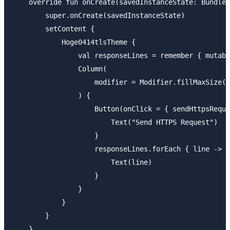
    override fun onCreate(savedInstanceState: Bundle?
        super.onCreate(savedInstanceState)

        setContent {

            Hoge0414tlsTheme {

                val responseLines = remember { mutabl
                Column(

                    modifier = Modifier.fillMaxSize()
                ) {

                    Button(onClick = { sendHttpsReque
                        Text("Send HTTPS Request")

                    }

                    responseLines.forEach { line ->

                        Text(line)

                    }

                }

            }

        }

    }
