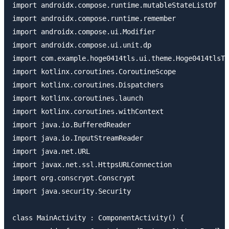
import androidx.compose.runtime.mutableStateListOf

import androidx.compose.runtime.remember

import androidx.compose.ui.Modifier

import androidx.compose.ui.unit.dp

import com.example.hoge0414tls.ui.theme.Hoge0414tlsTh
import kotlinx.coroutines.CoroutineScope

import kotlinx.coroutines.Dispatchers

import kotlinx.coroutines.launch

import kotlinx.coroutines.withContext

import java.io.BufferedReader

import java.io.InputStreamReader

import java.net.URL

import javax.net.ssl.HttpsURLConnection

import org.conscrypt.Conscrypt

import java.security.Security

class MainActivity : ComponentActivity() {
