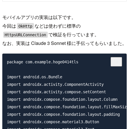
モバイルアプリの実装は以下です。
今回は
などは使わずに標準の
OkHttp
で検証を行っています。
HttpsURLConnection
なお、実装は Claude 3 Sonnet 様に手伝ってもらいました。
package com.example.hoge0414tls

import android.os.Bundle

import androidx.activity.ComponentActivity

import androidx.activity.compose.setContent

import androidx.compose.foundation.layout.Column

import androidx.compose.foundation.layout.fillMaxSize

import androidx.compose.foundation.layout.padding

import androidx.compose.material3.Button
