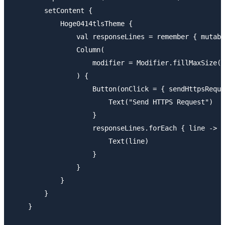
        setContent {

            Hoge0414tlsTheme {

                val responseLines = remember { mutabl
                Column(

                    modifier = Modifier.fillMaxSize()
                ) {

                    Button(onClick = { sendHttpsReque
                        Text("Send HTTPS Request")

                    }

                    responseLines.forEach { line ->

                        Text(line)

                    }

                }

            }

        }

    }
