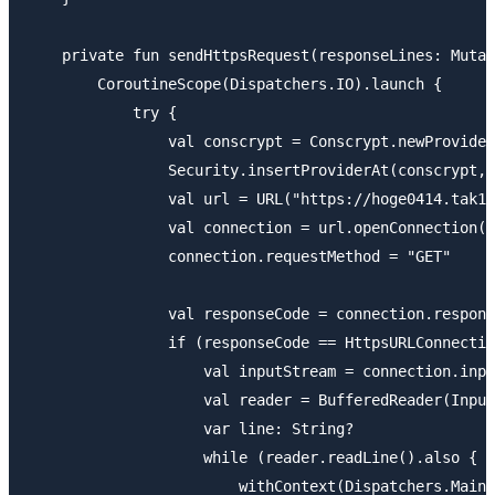
    private fun sendHttpsRequest(responseLines: Mutab
        CoroutineScope(Dispatchers.IO).launch {

            try {

                val conscrypt = Conscrypt.newProvider
                Security.insertProviderAt(conscrypt, 
                val url = URL("https://hoge0414.tak1w
                val connection = url.openConnection()
                connection.requestMethod = "GET"

                val responseCode = connection.respons
                if (responseCode == HttpsURLConnectio
                    val inputStream = connection.inpu
                    val reader = BufferedReader(Input
                    var line: String?

                    while (reader.readLine().also { l
                        withContext(Dispatchers.Main)