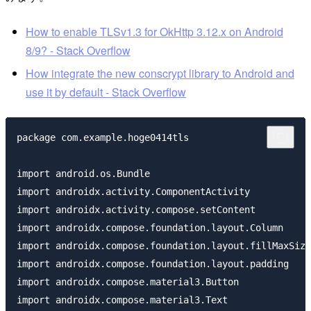
How to enable TLSv1.3 for OkHttp 3.12.x on Android
8/9? - Stack Overflow
How integrate the new conscrypt library to Android and
use it by default - Stack Overflow
package com.example.hoge0414tls

import android.os.Bundle

import androidx.activity.ComponentActivity

import androidx.activity.compose.setContent

import androidx.compose.foundation.layout.Column

import androidx.compose.foundation.layout.fillMaxSize

import androidx.compose.foundation.layout.padding

import androidx.compose.material3.Button

import androidx.compose.material3.Text
