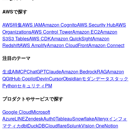
AWSで探す
AWS特集
AWS IAM
Amazon Cognito
AWS Security Hub
AWS
Organizations
AWS Control Tower
Amazon EC2
Amazon
S3
S3 Tables
AWS CDK
Amazon QuickSight
Amazon
Redshift
AWS Amplify
Amazon CloudFront
Amazon Connect
注目のテーマ
生成AI
MCP
ChatGPT
Claude
Amazon Bedrock
RAG
Amazon
Q
GitHub Copilot
Devin
Cursor
Obsidian
モダンデータスタック
Python
セキュリティ
PM
プロダクトやサービスで探す
Google Cloud
Microsoft
Azure
LINE
Zendesk
Auth0
Tableau
Snowflake
Alteryx
インフォ
マティカ
dbt
DuckDB
Cloudflare
Splunk
Vision One
Notion