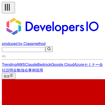
produced by Classmethod
Trending
AWS
Claude
Bedrock
Google Cloud
Azure
セミナー
会
社説明会
勉強会
事例
採用
目次