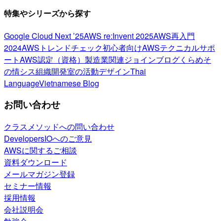
特集やシリーズから探す
Google Cloud Next ’25
AWS re:Invent 2025
AWS再入門
2024
AWSトレンドチェック
初心者向け
AWSテクニカルサポ
ート
AWS認定（資格）
製造業関連
ジョインブログ
くらめそ
の情シス
組織開発室の活動
デザイン
Thai
Language
Vietnamese Blog
お問い合わせ
クラスメソッドへの問い合わせ
DevelopersIOへのご意見
AWSに関するご相談
資料ダウンロード
メールマガジン登録
セミナー情報
採用情報
会社説明会