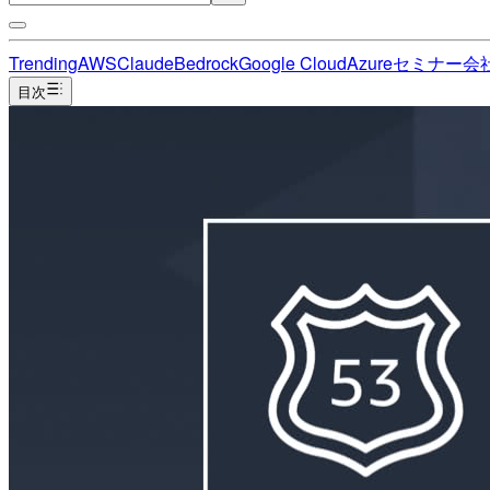
Trending
AWS
Claude
Bedrock
Google Cloud
Azure
セミナー
会
目次