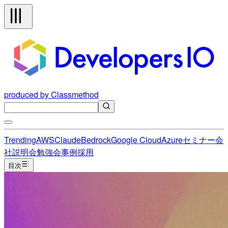
produced by Classmethod
Trending
AWS
Claude
Bedrock
Google Cloud
Azure
セミナー
会
社説明会
勉強会
事例
採用
目次