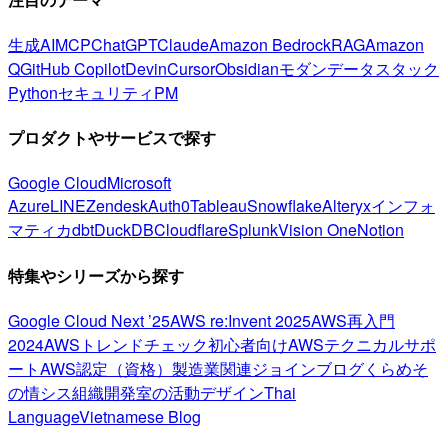
生成AI
MCP
ChatGPT
Claude
Amazon Bedrock
RAG
Amazon
Q
GitHub Copilot
Devin
Cursor
Obsidian
モダンデータスタック
Python
セキュリティ
PM
プロダクトやサービスで探す
Google Cloud
Microsoft
Azure
LINE
Zendesk
Auth0
Tableau
Snowflake
Alteryx
インフォ
マティカ
dbt
DuckDB
Cloudflare
Splunk
Vision One
Notion
特集やシリーズから探す
Google Cloud Next ’25
AWS re:Invent 2025
AWS再入門
2024
AWSトレンドチェック
初心者向け
AWSテクニカルサポ
ート
AWS認定（資格）
製造業関連
ジョインブログ
くらめそ
の情シス
組織開発室の活動
デザイン
Thai
Language
Vietnamese Blog