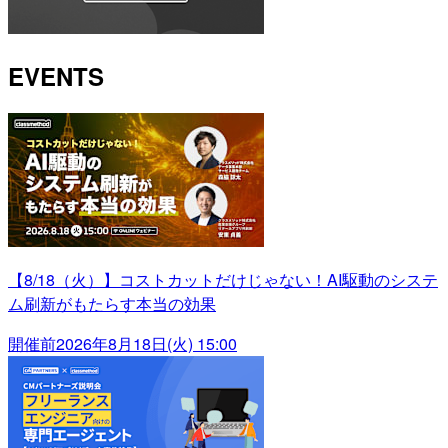
EVENTS
【8/18（火）】コストカットだけじゃない！AI駆動のシステ
ム刷新がもたらす本当の効果
開催前
2026年8月18日(火) 15:00