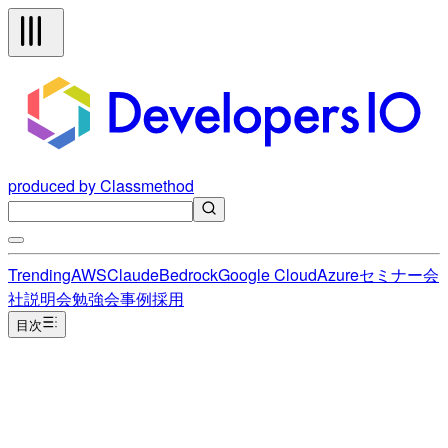
produced by Classmethod
Trending
AWS
Claude
Bedrock
Google Cloud
Azure
セミナー
会
社説明会
勉強会
事例
採用
目次