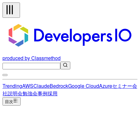
produced by Classmethod
Trending
AWS
Claude
Bedrock
Google Cloud
Azure
セミナー
会
社説明会
勉強会
事例
採用
目次