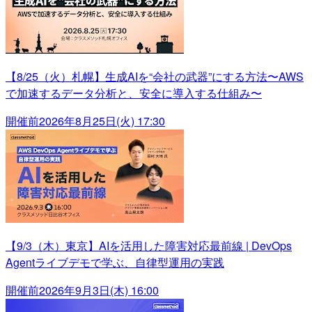
【8/25（火）札幌】生成AIを“会社の武器”にする方法〜AWS
で加速するデータ分析と、安全に導入する仕組み〜
開催前
2026年8月25日(火) 17:30
【9/3（木）東京】AIを活用した障害対応最前線 | DevOps
Agentライブデモで学ぶ、自律型運用の実践
開催前
2026年9月3日(木) 16:00