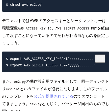
デフォルトではAWSのアクセスキーとシークレットキーは
環境変数
、
を経由
AWS_ACCESS_KEY_ID
AWS_SECRET_ACCESS_KEY
して渡すことになっているのでそれぞれ適当なものを設定し
ましょう。
$ export AWS_ACCESS_KEY_ID='AKIAxxxxx.......'

また、
の動作設定用ファイルとして、同一ディレクト
ec2.py
リ
というファイルが必要になります。このファイル
ec2.ini
のテンプレートも
公式で提供されている
のでダウンロードし
てきましょう。
と同じく、パッケージ同梱のものでも
ec2.py
構いません。