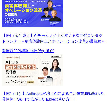
【9/4（金）東京】AIチームメイトが変える次世代コンタク
トセンター～顧客体験向上とオペレーション改革の最前線～
開催前
2026年9月4日(金) 15:00
【9/7（月）】Anthropic登壇！AIによる自治体業務効率化の
具体例ーSkillsで広がるClaudeの使い方ー