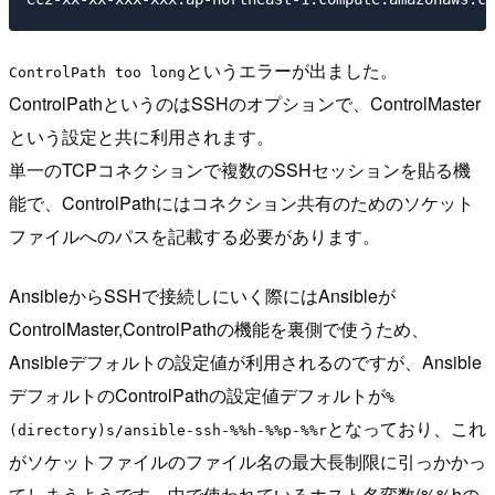
というエラーが出ました。
ControlPath too long
ControlPathというのはSSHのオプションで、ControlMaster
という設定と共に利用されます。
単一のTCPコネクションで複数のSSHセッションを貼る機
能で、ControlPathにはコネクション共有のためのソケット
ファイルへのパスを記載する必要があります。
AnsibleからSSHで接続しにいく際にはAnsibleが
ControlMaster,ControlPathの機能を裏側で使うため、
Ansibleデフォルトの設定値が利用されるのですが、Ansible
デフォルトのControlPathの設定値デフォルトが
%
となっており、これ
(directory)s/ansible-ssh-%%h-%%p-%%r
がソケットファイルのファイル名の最大長制限に引っかかっ
てしまうようです。中で使われているホスト名変数(%%hの