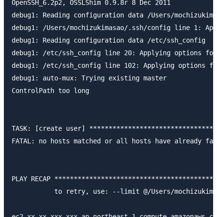
OpenSSH_6.2p2, OSSLShim 0.9.8r 8 Dec 2011

debug1: Reading configuration data /Users/mochizukima
debug1: /Users/mochizukimasao/.ssh/config line 1: App
debug1: Reading configuration data /etc/ssh_config

debug1: /etc/ssh_config line 20: Applying options for
debug1: /etc/ssh_config line 102: Applying options fo
debug1: auto-mux: Trying existing master

ControlPath too long

TASK: [create user] *********************************
FATAL: no hosts matched or all hosts have already fai
PLAY RECAP ******************************************
           to retry, use: --limit @/Users/mochizukima