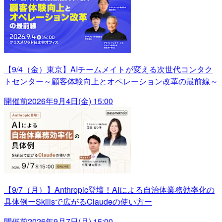
【9/4（金）東京】AIチームメイトが変える次世代コンタク
トセンター～顧客体験向上とオペレーション改革の最前線～
開催前
2026年9月4日(金) 15:00
【9/7（月）】Anthropic登壇！AIによる自治体業務効率化の
具体例ーSkillsで広がるClaudeの使い方ー
開催前
2026年9月7日(月) 15:00