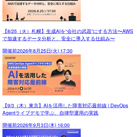
【8/25（火）札幌】生成AIを“会社の武器”にする方法〜AWS
で加速するデータ分析と、安全に導入する仕組み〜
開催前
2026年8月25日(火) 17:30
【9/3（木）東京】AIを活用した障害対応最前線 | DevOps
Agentライブデモで学ぶ、自律型運用の実践
開催前
2026年9月3日(木) 16:00