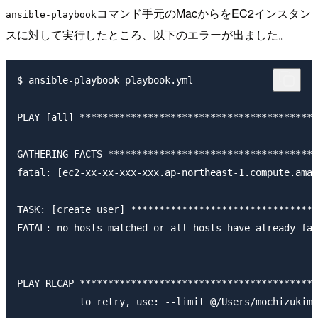
コマンド手元のMacからをEC2インスタン
ansible-playbook
スに対して実行したところ、以下のエラーが出ました。
$ ansible-playbook playbook.yml

PLAY [all] ******************************************
GATHERING FACTS *************************************
fatal: [ec2-xx-xx-xxx-xxx.ap-northeast-1.compute.amaz
TASK: [create user] *********************************
FATAL: no hosts matched or all hosts have already fai
PLAY RECAP ******************************************
           to retry, use: --limit @/Users/mochizukima