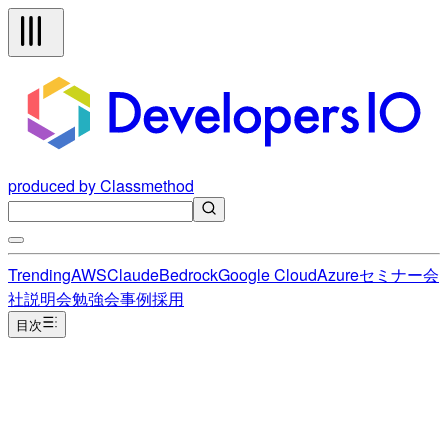
produced by Classmethod
Trending
AWS
Claude
Bedrock
Google Cloud
Azure
セミナー
会
社説明会
勉強会
事例
採用
目次