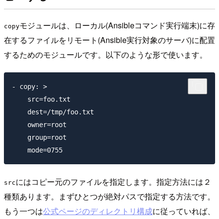
モジュールは、ローカル(Ansibleコマンド実行端末)に存
copy
在するファイルをリモート(Ansible実行対象のサーバ)に配置
するためのモジュールです。以下のような形で使います。
- copy: >

    src=foo.txt    

    dest=/tmp/foo.txt

    owner=root

    group=root

にはコピー元のファイルを指定します。指定方法には２
src
種類あります。まずひとつが絶対パスで指定する方法です。
もう一つは
公式ページのディレクトリ構成
に従っていれば、