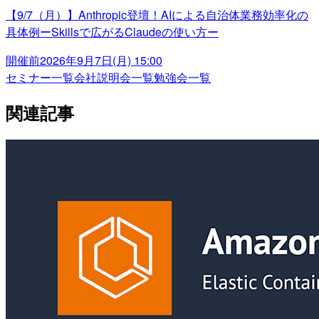
【9/7（月）】Anthropic登壇！AIによる自治体業務効率化の
具体例ーSkillsで広がるClaudeの使い方ー
開催前
2026年9月7日(月) 15:00
セミナー一覧
会社説明会一覧
勉強会一覧
関連記事