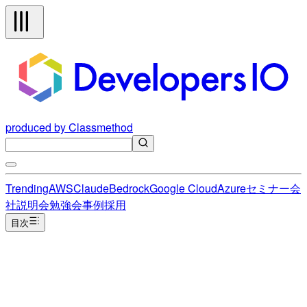
produced by Classmethod
Trending
AWS
Claude
Bedrock
Google Cloud
Azure
セミナー
会
社説明会
勉強会
事例
採用
目次