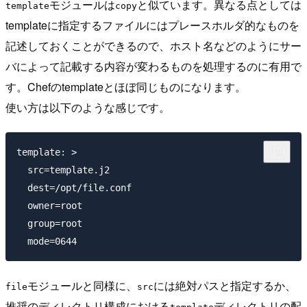
モジュールは
と似ています。異なる点としては
template
copy
templateに指定するファイルにはプレースホルダ的なものを
記述しておくことができるので、ホスト名などのようにサー
バによって記載する内容が変わるものを処理するのに有用で
す。Chefのtemplateとほぼ同じものになります。
使い方は以下のような感じです。
template: >

  src=template.j2 

  dest=/opt/file.conf 

  owner=root 

  group=root 

モジュールと同様に、
には絶対パスと指定するか、
file
src
推奨のディレクトリ構成における
ディレクトリの配