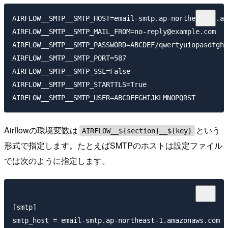
AIRFLOW__SMTP__SMTP_HOST=email-smtp.ap-northeast-1.am
AIRFLOW__SMTP__SMTP_MAIL_FROM=no-reply@example.com

AIRFLOW__SMTP__SMTP_PASSWORD=ABCDEF/qwertyuiopasdfghj
AIRFLOW__SMTP__SMTP_PORT=587

AIRFLOW__SMTP__SMTP_SSL=False

AIRFLOW__SMTP__SMTP_STARTTLS=True

Airflowの環境変数は
という
AIRFLOW__${section}__${key}
形式で指定します。たとえばSMTPのホストは設定ファイル
では次のように指定します。
[smtp]

smtp_host = email-smtp.ap-northeast-1.amazonaws.com
