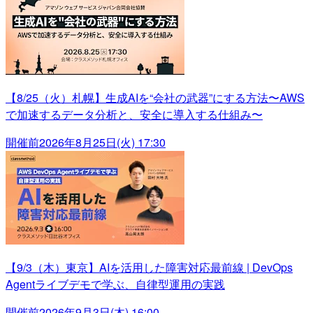
【8/25（火）札幌】生成AIを“会社の武器”にする方法〜AWS
で加速するデータ分析と、安全に導入する仕組み〜
開催前
2026年8月25日(火) 17:30
【9/3（木）東京】AIを活用した障害対応最前線 | DevOps
Agentライブデモで学ぶ、自律型運用の実践
開催前
2026年9月3日(木) 16:00