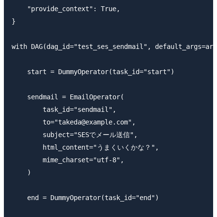
    "provide_context": True,

}

with DAG(dag_id="test_ses_sendmail", default_args=arg
    start = DummyOperator(task_id="start")

    sendmail = EmailOperator(

        task_id="sendmail",

        to="takeda@example.com",

        subject="SESでメール送信",

        html_content="うまくいくかな？",

        mime_charset="utf-8",

    )

    end = DummyOperator(task_id="end")
