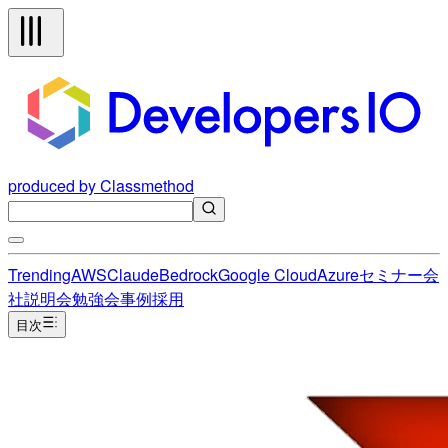
produced by Classmethod
Trending
AWS
Claude
Bedrock
Google Cloud
Azure
セミナー
会
社説明会
勉強会
事例
採用
目次