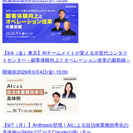
【9/4（金）東京】AIチームメイトが変える次世代コンタク
トセンター～顧客体験向上とオペレーション改革の最前線～
開催前
2026年9月4日(金) 15:00
【9/7（月）】Anthropic登壇！AIによる自治体業務効率化の
具体例ーSkillsで広がるClaudeの使い方ー